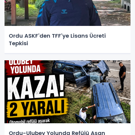
Ordu ASKF'den TFF'ye Lisans Ücreti
Tepkisi
Ordu-Ulubey Yolunda Refüjü Aşan