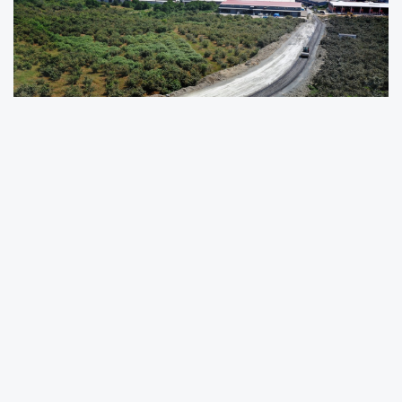
Ordu Büyükşehir Belediyesi, şehir içi ulaşımı
rahatlatmak ve yeni hastane bölgesine erişimi
kolaylaştırmak amacıyla
Altınordu Karapınar
Mahallesi’nde
önemli bir yol çalışmasını
tamamladı.
Karşıyaka Şehit Birol Yıldırım Bulvarı
ile
Karapınar Sanayi Bölgesi
arasında bağlantıyı
sağlayacak 1,5 kilometrelik güzergâh
asfaltlanarak ulaşıma hazır hale getirildi.