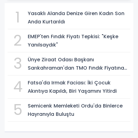
1
Yasaklı Alanda Denize Giren Kadın Son
Anda Kurtarıldı
2
EMEP'ten Fındık Fiyatı Tepkisi: "Keşke
Yanılsaydık"
3
Ünye Ziraat Odası Başkanı
Sarıkahraman'dan TMO Fındık Fiyatına
Tepki
4
Fatsa'da Irmak Faciası: İki Çocuk
Akıntıya Kapıldı, Biri Yaşamını Yitirdi
5
Semicenk Memleketi Ordu'da Binlerce
Hayranıyla Buluştu