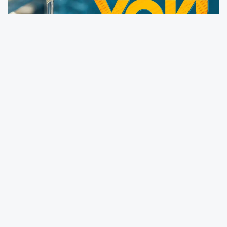
Ordu Su ve Kanalizasyon Genel Müdürlüğü
(OSKİ) ekipleri, su kaynaklarının korunması
amacıyla yürüttükleri denetimlerde kaçak su
kullanımına geçit vermedi. Son 2 ayda 19
ilçede 3 bin 238 meskende yapılan
kontrollerde, 16 ilçedeki 37 mahallede usulsüz
su kullanımı tespit edildi.
Denetimlerde 419 kişinin sayaçları devre dışı
bırakarak kaçak su kullandığı ortaya çıktı.
Kaçak bağlantılar arasında, suyun sayaca