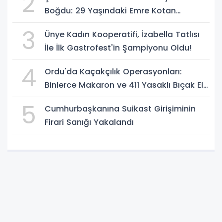
2
Boğdu: 29 Yaşındaki Emre Kotan
Yaşamını Yitirdi
3
Ünye Kadın Kooperatifi, İzabella Tatlısı
İle İlk Gastrofest'in Şampiyonu Oldu!
4
Ordu'da Kaçakçılık Operasyonları:
Binlerce Makaron ve 411 Yasaklı Bıçak Ele
Geçirildi
5
Cumhurbaşkanına Suikast Girişiminin
Firari Sanığı Yakalandı