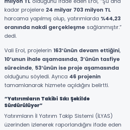
milyon TL
olduğunu ifade eden Erol, “Şu ana
kadar projelere
24 milyar 703 milyon TL
harcama yapılmış olup, yatırımlarda
%44,23
oranında nakdi gerçekleşme
sağlanmıştır.”
dedi.
Vali Erol, projelerin
163’ünün devam ettiğini
,
10’unun ihale aşamasında
,
3’ünün tasfiye
sürecinde
,
53’ünün ise proje aşamasında
olduğunu söyledi. Ayrıca
46 projenin
tamamlanarak hizmete açıldığını belirtti.
“Yatırımların Takibi Sıkı Şekilde
Sürdürülüyor”
Yatırımların İl Yatırım Takip Sistemi (İLYAS)
üzerinden izlenerek raporlandığını ifade eden