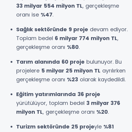
33 milyar 554 milyon TL
, gerçekleşme
oranı ise
%47
.
Sağlık sektöründe
9 proje
devam ediyor.
Toplam bedel
6 milyar 774 milyon TL
,
gerçekleşme oranı
%80
.
Tarım alanında
60 proje
bulunuyor. Bu
projelere
5 milyar 25 milyon TL
ayrılırken
gerçekleşme oranı
%23
olarak kaydedildi.
Eğitim yatırımlarında
36 proje
yürütülüyor, toplam bedel
3 milyar 376
milyon TL
, gerçekleşme oranı
%20
.
Turizm sektöründe
25 proje
yle
%81