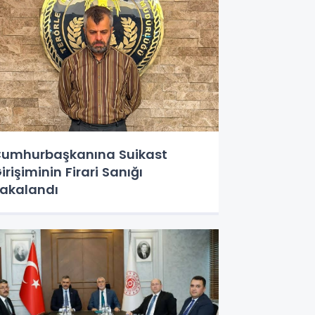
umhurbaşkanına Suikast
irişiminin Firari Sanığı
akalandı