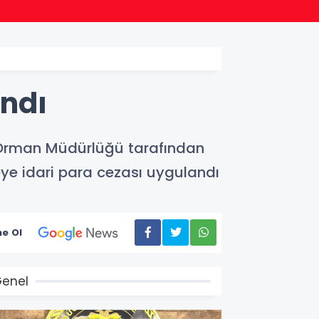
17:09
Konya
andı
 Orman Müdürlüğü tarafından
eye idari para cezası uygulandı
e Ol
enel