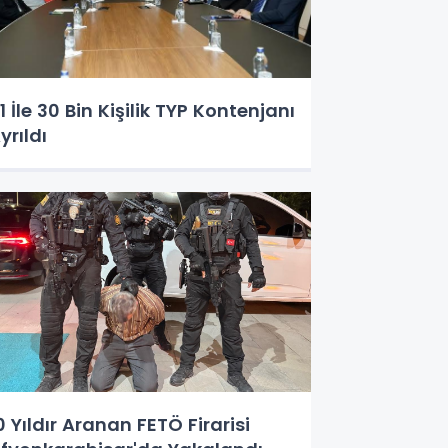
1 İle 30 Bin Kişilik TYP Kontenjanı
yrıldı
0 Yıldır Aranan FETÖ Firarisi