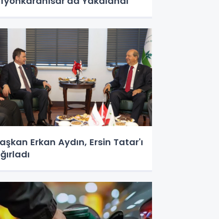
fyonkarahisar'da Yakalandı
aşkan Erkan Aydın, Ersin Tatar'ı
ğırladı