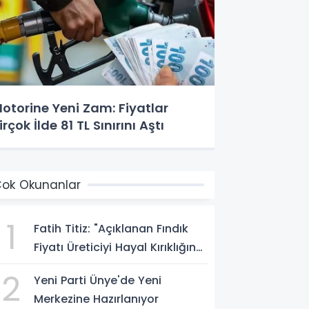
otorine Yeni Zam: Fiyatlar
irçok İlde 81 TL Sınırını Aştı
ok Okunanlar
1
Fatih Titiz: "Açıklanan Fındık
Fiyatı Üreticiyi Hayal Kırıklığına
Uğrattı"
2
Yeni Parti Ünye'de Yeni
Merkezine Hazırlanıyor