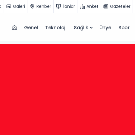
o
Galeri
Rehber
İlanlar
Anket
Gazeteler
Genel
Teknoloji
Sağlık
Ünye
Spor