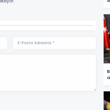
A
kiliyor.
E-Posta Adresiniz *
B
a