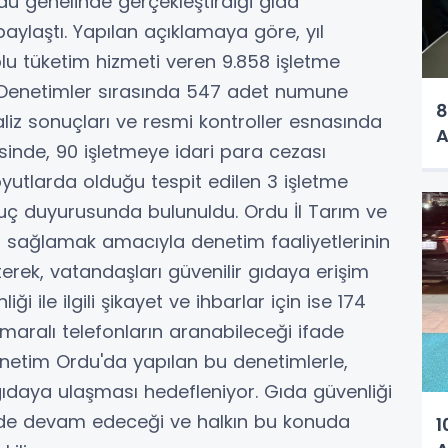
u genelinde gerçekleştirdiği gıda
 paylaştı. Yapılan açıklamaya göre, yıl
plu tüketim hizmeti veren 9.858 işletme
. Denetimler sırasında 547 adet numune
8
naliz sonuçları ve resmi kontroller esnasında
A
sinde, 90 işletmeye idari para cezası
boyutlarda olduğu tespit edilen 3 işletme
uç duyurusunda bulunuldu. Ordu İl Tarım ve
 sağlamak amacıyla denetim faaliyetlerinin
erek, vatandaşları güvenilir gıdaya erişim
i ile ilgili şikayet ve ihbarlar için ise 174
maralı telefonların aranabileceği ifade
 Denetim Ordu'da yapılan bu denetimlerle,
 gıdaya ulaşması hedefleniyor. Gıda güvenliği
ilde devam edeceği ve halkın bu konuda
1