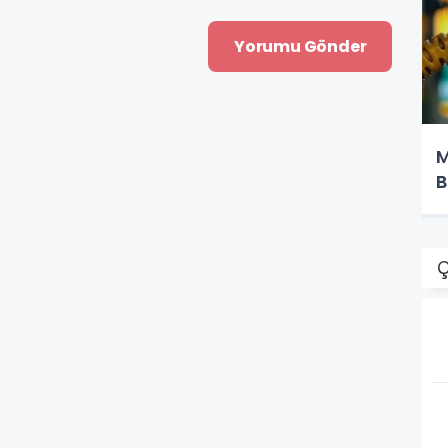
M
B
Ç