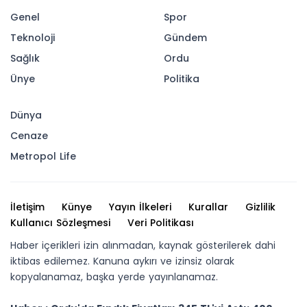
Tuncay Kiraz’ın eşi Candan Kiraz, tedavi
gördüğü hastanede yaşamını yitirdi. Cenazesi
bugün Korgan’da defnedilecek.
28-09-2025 09:50
Abone Ol