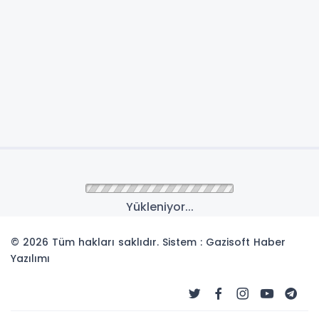
Anasayfa
Cenaze
Korgan Eski Belediye
Başkanı Tuncay Kiraz’ın
Eşi Candan Kiraz Hayatını
Kaybetti