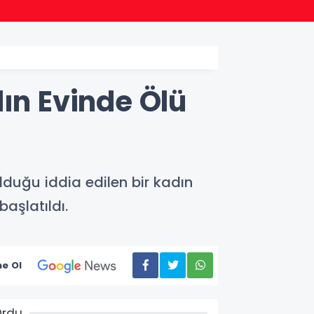
22:24
Bursa
n Evinde Ölü
duğu iddia edilen bir kadın
aşlatıldı.
e Ol
Ordu