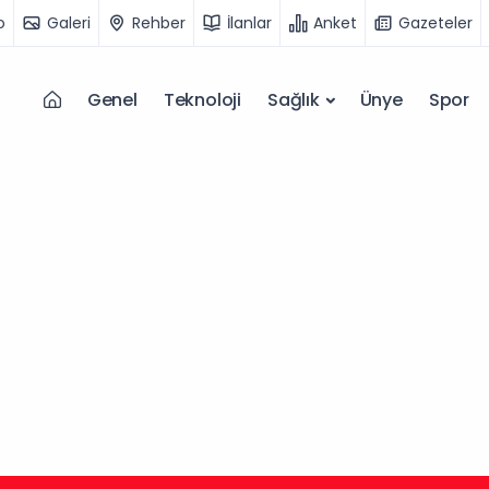
o
Galeri
Rehber
İlanlar
Anket
Gazeteler
Genel
Teknoloji
Sağlık
Ünye
Spor