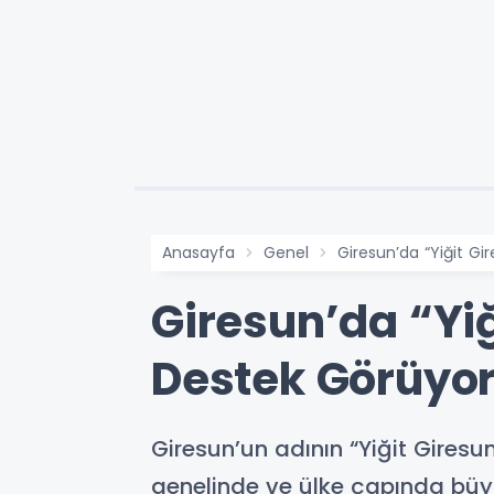
Anasayfa
Genel
Giresun’da “Yiğit G
Giresun’da “Yi
Destek Görüyo
Giresun’un adının “Yiğit Giresu
genelinde ve ülke çapında büyük