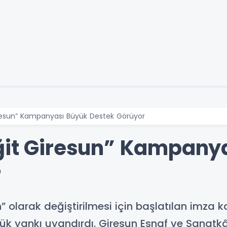
iresun” Kampanyası Büyük Destek Görüyor
ğit Giresun” Kampany
r
n” olarak değiştirilmesi için başlatılan imza
 yankı uyandırdı. Giresun Esnaf ve Sanatkârl