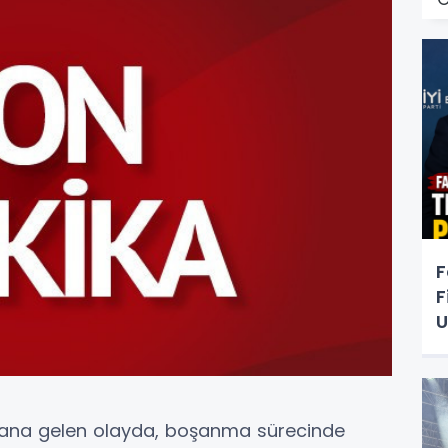
F
F
U
dana gelen olayda, boşanma sürecinde