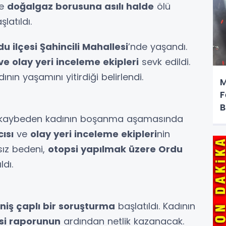
de
doğalgaz borusuna asılı halde
ölü
latıldı.
du ilçesi Şahincili Mahallesi
’nde yaşandı.
 ve olay yeri inceleme ekipleri
sevk edildi.
ının yaşamını yitirdiği belirlendi.
M
F
B
ını kaybeden kadının boşanma aşamasında
ısı
ve
olay yeri inceleme ekipleri
nin
sız bedeni,
otopsi yapılmak üzere Ordu
ldı.
niş çaplı bir soruşturma
başlatıldı. Kadının
si raporunun
ardından netlik kazanacak.