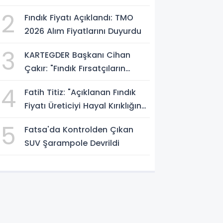
Atölyesini İnceledi
2
Fındık Fiyatı Açıklandı: TMO
2026 Alım Fiyatlarını Duyurdu
3
KARTEGDER Başkanı Cihan
Çakır: "Fındık Fırsatçıların
Elinde Kalmasın"
4
Fatih Titiz: "Açıklanan Fındık
Fiyatı Üreticiyi Hayal Kırıklığına
Uğrattı"
5
Fatsa'da Kontrolden Çıkan
SUV Şarampole Devrildi