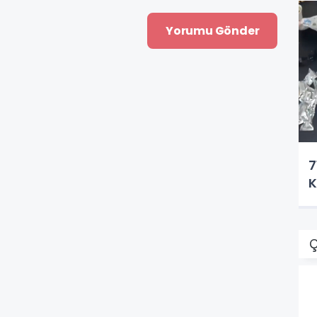
7
K
Ç