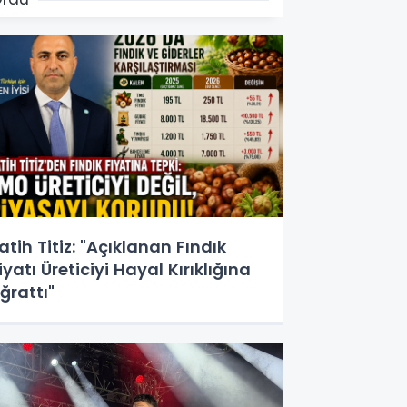
atih Titiz: "Açıklanan Fındık
iyatı Üreticiyi Hayal Kırıklığına
ğrattı"