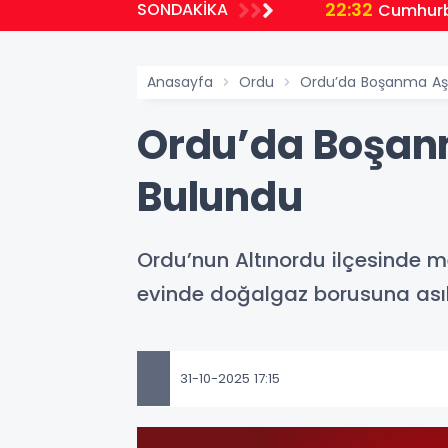
22:32
SONDAKİKA
planlıyoruz
Cumhurb
Anasayfa
Ordu
Ordu’da Boşanma Aşa
Ordu’da Boşan
Bulundu
Ordu’nun Altınordu ilçesinde 
evinde doğalgaz borusuna asılı 
31-10-2025 17:15