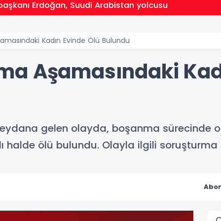
aşkanı Erdoğan, Suudi Arabistan yolcusu
masındaki Kadın Evinde Ölü Bulundu
ma Aşamasındaki Kadı
meydana gelen olayda, boşanma sürecinde ol
halde ölü bulundu. Olayla ilgili soruşturma b
Abon