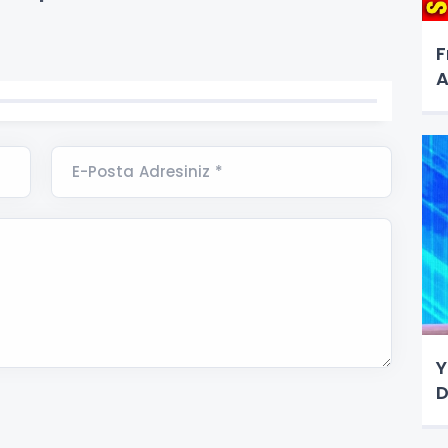
F
A
E-Posta Adresiniz *
Y
D