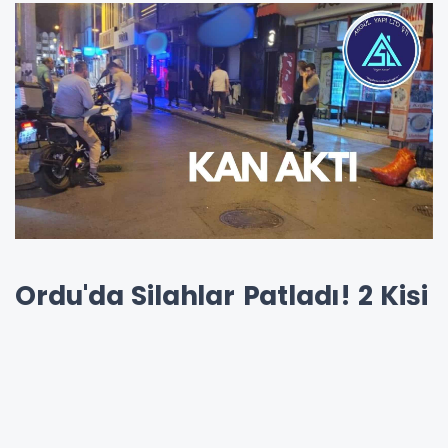
Ordu'da Silahlar Patladı! 2 Kişi
Yaralandı
Ordu'nun Altınordu ilçesi Şarkiye mahallesinde
yaşanan olayda, E.A. isimli şahıs, husumetli
olduğu iki kişiyi silahla yaraladı. Olayda