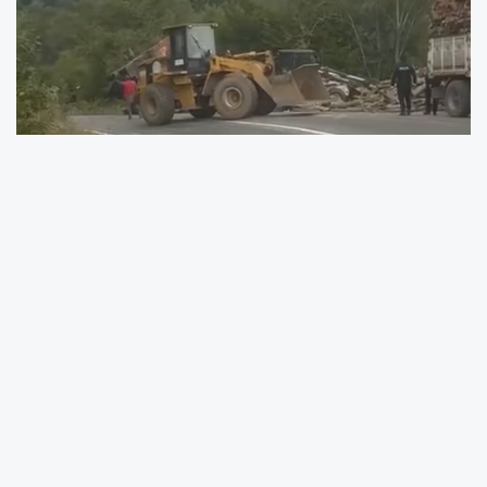
Akkuş-Ünye Karayolunda seyir halindeki
tomruk yüklü kamyon, henüz belirlenemeyen
bir nedenle yan yatarak devrildi. Meydana
gelen kazada kamyon sürücüsü yaralandı.
Kazanın ardından olay yerine sağlık ve