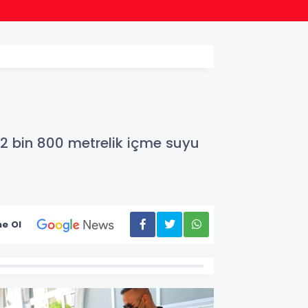
12:14
Akdeni
ı 2 bin 800 metrelik içme suyu
e Ol