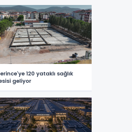
erince'ye 120 yataklı sağlık
esisi geliyor