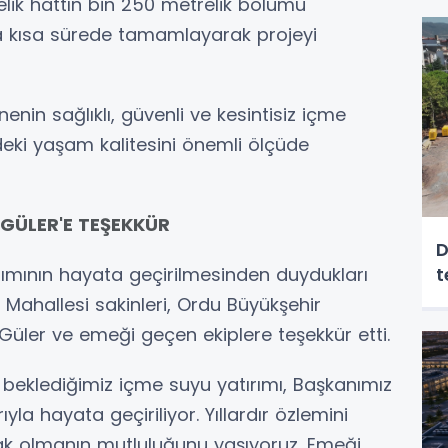
lik hattın bin 250 metrelik bölümü
da kısa sürede tamamlayarak projeyi
in sağlıklı, güvenli ve kesintisiz içme
eki yaşam kalitesini önemli ölçüde
GÜLER'E TEŞEKKÜR
D
tırımının hayata geçirilmesinden duydukları
t
 Mahallesi sakinleri, Ordu Büyükşehir
Güler ve emeği geçen ekiplere teşekkür etti.
ır beklediğimiz içme suyu yatırımı, Başkanımız
yla hayata geçiriliyor. Yıllardır özlemini
 olmanın mutluluğunu yaşıyoruz. Emeği