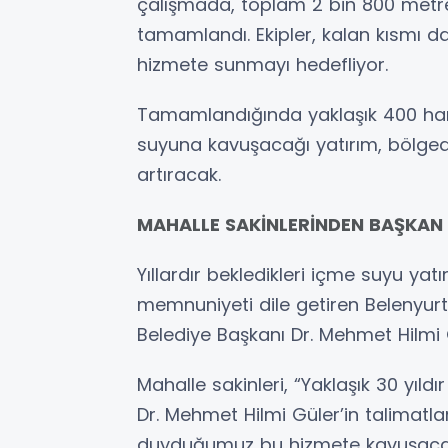
çalışmada, toplam 2 bin 800 metre
tamamlandı. Ekipler, kalan kısmı 
hizmete sunmayı hedefliyor.
Tamamlandığında yaklaşık 400 hanen
suyuna kavuşacağı yatırım, bölged
artıracak.
MAHALLE SAKİNLERİNDEN BAŞKAN 
Yıllardır bekledikleri içme suyu ya
memnuniyeti dile getiren Belenyurt
Belediye Başkanı Dr. Mehmet Hilmi 
Mahalle sakinleri, “Yaklaşık 30 yıld
Dr. Mehmet Hilmi Güler’in talimatları
duyduğumuz bu hizmete kavuşacak