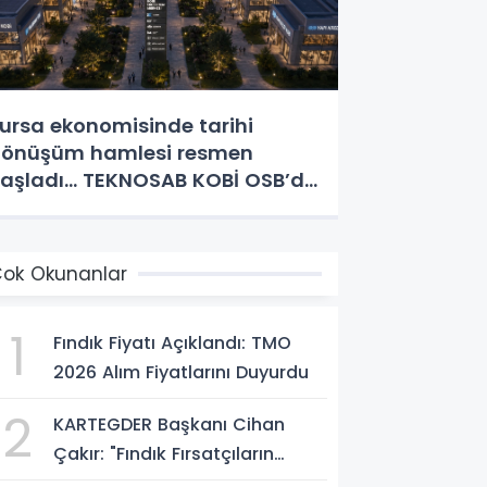
ursa ekonomisinde tarihi
önüşüm hamlesi resmen
aşladı... TEKNOSAB KOBİ OSB’de
aşvurular başladı
ok Okunanlar
1
Fındık Fiyatı Açıklandı: TMO
2026 Alım Fiyatlarını Duyurdu
2
KARTEGDER Başkanı Cihan
Çakır: "Fındık Fırsatçıların
Elinde Kalmasın"