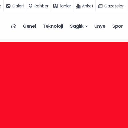
o
Galeri
Rehber
İlanlar
Anket
Gazeteler
Genel
Teknoloji
Sağlık
Ünye
Spor