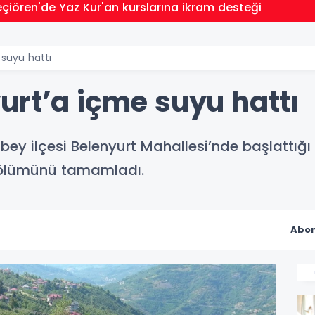
çiören'de Yaz Kur'an kurslarına ikram desteği
suyu hattı
urt’a içme suyu hattı
bey ilçesi Belenyurt Mahallesi’nde başlattığ
 bölümünü tamamladı.
Abon