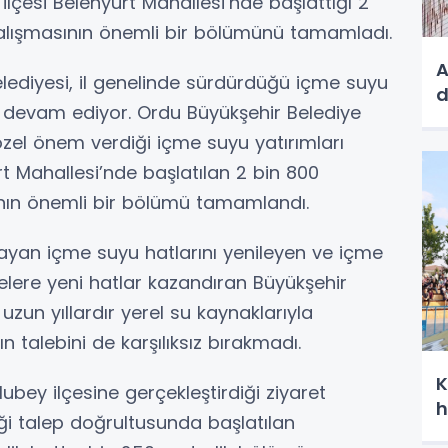
ilçesi Belenyurt Mahallesi’nde başlattığı 2
çalışmasının önemli bir bölümünü tamamladı.
A
lediyesi, il genelinde sürdürdüğü içme suyu
n devam ediyor. Ordu Büyükşehir Belediye
özel önem verdiği içme suyu yatırımları
t Mahallesi’nde başlatılan 2 bin 800
ının önemli bir bölümü tamamlandı.
yan içme suyu hatlarını yenileyen ve içme
lere yeni hatlar kazandıran Büyükşehir
uzun yıllardır yerel su kaynaklarıyla
n talebini de karşılıksız bırakmadı.
K
ubey ilçesine gerçekleştirdiği ziyaret
h
tiği talep doğrultusunda başlatılan