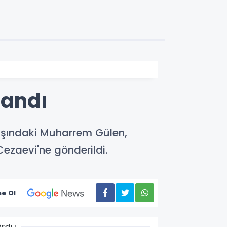
landı
yaşındaki Muharrem Gülen,
ezaevi'ne gönderildi.
e Ol