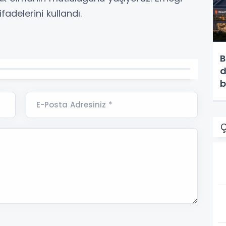
adelerini kullandı.
B
d
b
b
E-Posta Adresiniz *
Ç