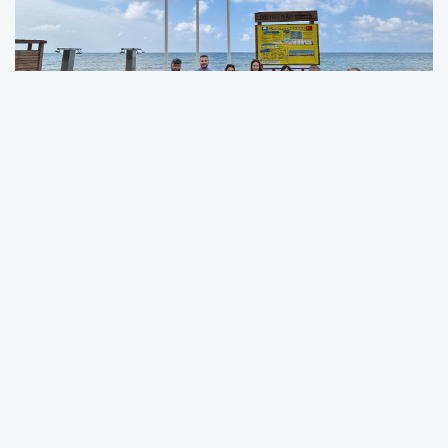
Ordu’da çevreye duyarlı plaj sayısı artıyor.
Türkiye Çevre Eğitim Vakfı (TÜRÇEV)
tarafından yapılan değerlendirme sonucunda
Gülyalı ilçesinde bulunan Mavi Dünya Halk Plajı,
2025 yılı itibarıyla “Mavi Bayrak” ödülünü
almaya hak kazandı. Böylece Ordu genelinde
mavi bayraklı plaj sayısı 3’e yükseldi.