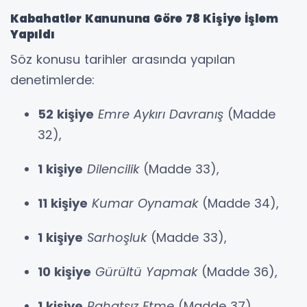
Kabahatler Kanununa Göre 78 Kişiye İşlem
Yapıldı
Söz konusu tarihler arasında yapılan
denetimlerde:
52 kişiye
Emre Aykırı Davranış
(Madde
32),
1 kişiye
Dilencilik
(Madde 33),
11 kişiye
Kumar Oynamak
(Madde 34),
1 kişiye
Sarhoşluk
(Madde 33),
10 kişiye
Gürültü Yapmak
(Madde 36),
1 kişiye
Rahatsız Etme
(Madde 37)