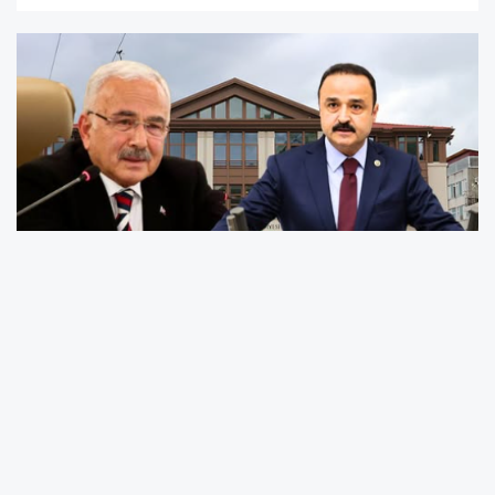
MHP Ordu Milletvekili Naci Şanlıtürk’ün sosyal
medya hesabından yaptığı paylaşım, Ordu
siyasetinde yeni bir tartışmanın kapısını
araladı. Şanlıtürk, isim vermeden yaptığı