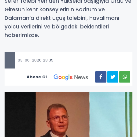
Sefer Talebi Yeniden Yükseldi başlığıyla Ordu ve
Giresun kent konseylerinin Bodrum ve
Dalaman’a direkt uçuş talebini, havalimanı
yolcu verilerini ve bölgedeki beklentileri
haberimizde.
03-06-2026 23:35
Abone Ol