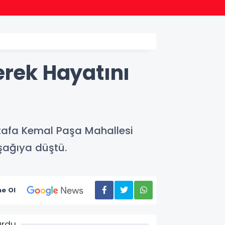
09:40
Kocae
erek Hayatını
stafa Kemal Paşa Mahallesi
şağıya düştü.
e Ol
Ordu