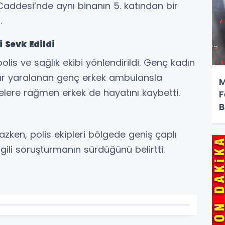
addesi’nde aynı binanın 5. katından bir
.
i Sevk Edildi
lis ve sağlık ekibi yönlendirildi. Genç kadın
ağır yaralanan genç erkek ambulansla
M
elere rağmen erkek de hayatını kaybetti.
F
B
zken, polis ekipleri bölgede geniş çaplı
 ilgili soruşturmanın sürdüğünü belirtti.