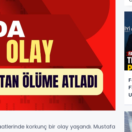
F
F
U
atlerinde korkunç bir olay yaşandı. Mustafa