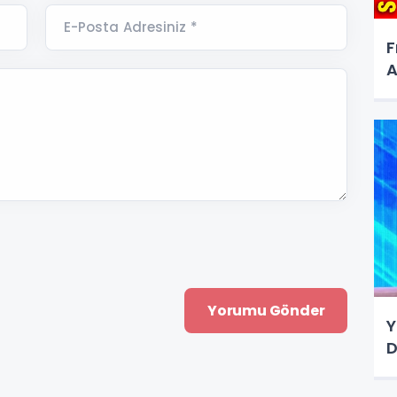
E-Posta Adresiniz *
F
A
Y
D