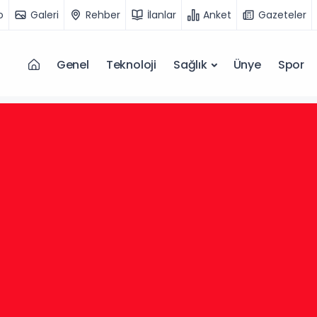
o
Galeri
Rehber
İlanlar
Anket
Gazeteler
Genel
Teknoloji
Sağlık
Ünye
Spor