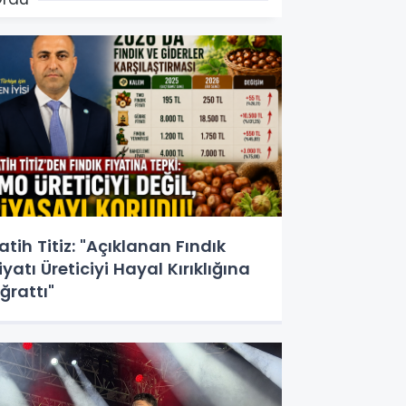
atih Titiz: "Açıklanan Fındık
iyatı Üreticiyi Hayal Kırıklığına
ğrattı"