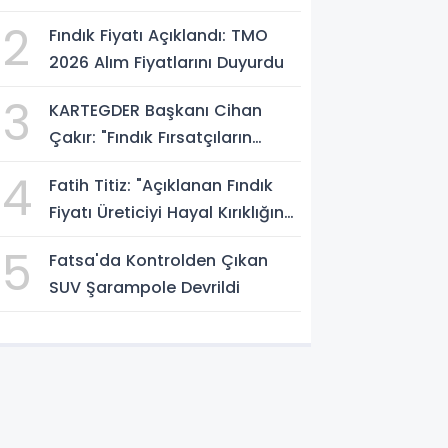
Atölyesini İnceledi
2
Fındık Fiyatı Açıklandı: TMO
2026 Alım Fiyatlarını Duyurdu
3
KARTEGDER Başkanı Cihan
Çakır: "Fındık Fırsatçıların
Elinde Kalmasın"
4
Fatih Titiz: "Açıklanan Fındık
Fiyatı Üreticiyi Hayal Kırıklığına
Uğrattı"
5
Fatsa'da Kontrolden Çıkan
SUV Şarampole Devrildi