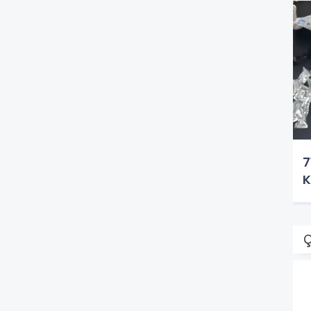
7
K
Ç