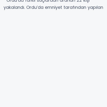
Ordu’da farklı suçlardan aranan 22 kişi
yakalandı. Ordu’da emniyet tarafından yapılan
operasyonda; -6 şahsa Kabahatler
Kanununun 32. Maddesi (Açıktan Alkol
Tüketme), -39 şahsa Kabahatler Kanununun
32. Maddesi (Fuhuş), -5 şahsa Kabahatler
Kanununun 35. Maddesi (Sarhoşluk), -1 şahsa
1774 SKM (Kimlik Bildirme Kanunu), -1 şahsa
5729 SKM (Ses ve Gaz Fişeği Atabilen Silahlar
Hakkında Kanun), gereğince işlem yapıldı.
Ayrıca değişik suçlardan aranması olan 22
şahıs çalışmalar neticesinde yakalandı, 9’u
tutuklanarak cezaevine teslim edildi.