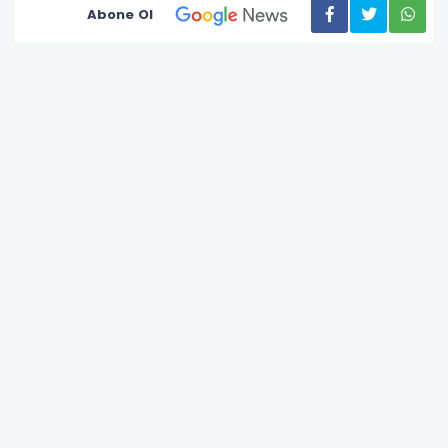
Abone Ol
2 Ayda 115 Bin Kişi Ünye Kalesi’ni Ziyaret Etti