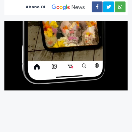
Abone Ol
Instagram, kullanıcı deneyimini sadeleştirmek
ve video içeriklere öncelik vermek amacıyla
gezinme çubuğunda değişiklik yapmaya