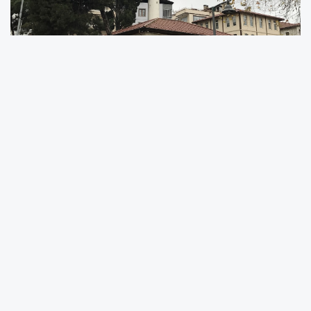
Diyanet İşleri Başkanlığı tarafından açıklanan
Türkiye genelindeki cami sayıları verilerine
göre Ordu, sahip olduğu cami sayısıyla hem
Karadeniz Bölgesi’nde hem de ülke genelinde
ön plana çıktı.