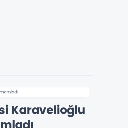
Tamamladı
si Karavelioğlu
amladı