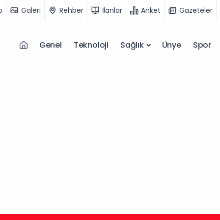
o
Galeri
Rehber
İlanlar
Anket
Gazeteler
Genel
Teknoloji
Sağlık
Ünye
Spor