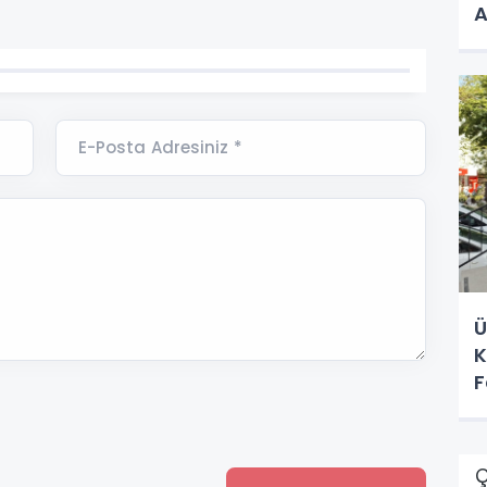
A
E-Posta Adresiniz *
Ü
K
F
Ç