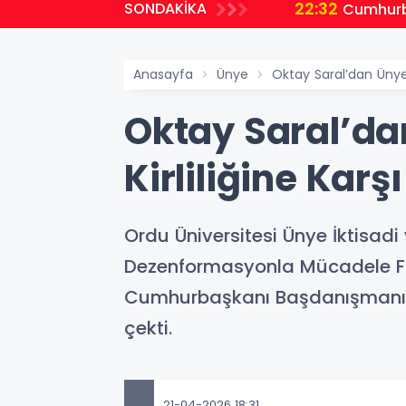
22:32
SONDAKİKA
planlıyoruz
Cumhurb
Anasayfa
Ünye
Oktay Saral’dan Ünye’de
Oktay Saral’dan
Kirliliğine Karş
Ordu Üniversitesi Ünye İktisadi 
Dezenformasyonla Mücadele Foru
Cumhurbaşkanı Başdanışmanı Okt
çekti.
21-04-2026 18:31