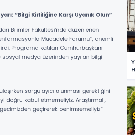
rı: “Bilgi Kirliliğine Karşı Uyanık Olun”
dari Bilimler Fakültesi’nde düzenlenen
Dezenformasyonla Mücadele Forumu”, önemli
getirdi. Programa katılan Cumhurbaşkanı
e sosyal medya üzerinden yayılan bilgi
Y
H
ulaşırken sorgulayıcı olunması gerektiğini
i doğru kabul etmemeliyiz. Araştırmalı,
zgecimizden geçirerek benimsemeliyiz”