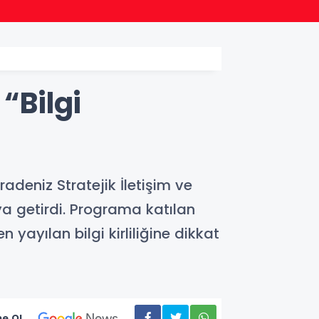
22:24
Bursa
“Bilgi
radeniz Stratejik İletişim ve
a getirdi. Programa katılan
ayılan bilgi kirliliğine dikkat
e Ol