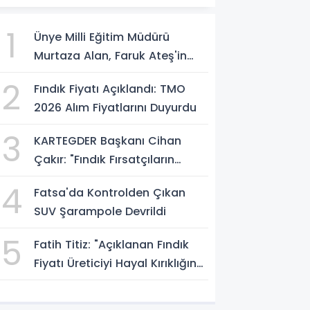
1
Ünye Milli Eğitim Müdürü
Murtaza Alan, Faruk Ateş'in
Atölyesini İnceledi
2
Fındık Fiyatı Açıklandı: TMO
2026 Alım Fiyatlarını Duyurdu
3
KARTEGDER Başkanı Cihan
Çakır: "Fındık Fırsatçıların
Elinde Kalmasın"
4
Fatsa'da Kontrolden Çıkan
SUV Şarampole Devrildi
5
Fatih Titiz: "Açıklanan Fındık
Fiyatı Üreticiyi Hayal Kırıklığına
Uğrattı"