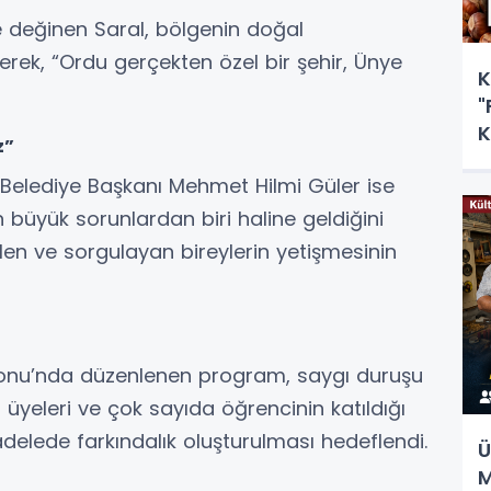
değinen Saral, bölgenin doğal
rterek, “Ordu gerçekten özel bir şehir, Ünye
K
"
K
z”
Belediye Başkanı Mehmet Hilmi Güler ise
yük sorunlardan biri haline geldiğini
bilen ve sorgulayan bireylerin yetişmesinin
onu’nda düzenlenen program, saygı duruşu
ol üyeleri ve çok sayıda öğrencinin katıldığı
elede farkındalık oluşturulması hedeflendi.
Ü
M