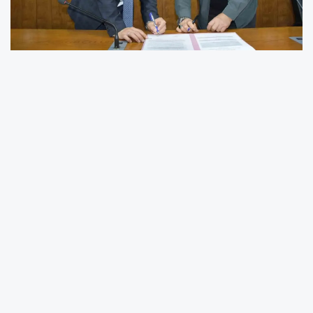
Ordu İl Tarım ve Orman Müdürlüğü, Doğu
Karadeniz Projesi Bölge Kalkınma İdaresi
Başkanlığı (DOKAP) iş birliğiyle hayata
geçirdiği “Ordu’da Aromatik Bitki Üretiminin
Yaygınlaştırılması Projesi” ile bölgede katma
değerli üretimi teşvik ediyor. Proje kapsamında
aronya ve maviyemiş üretimi için üreticilerle
sözleşmeler imzalandı.
Toplam 3,2 milyon TL bütçeli proje ile Ordu
genelinde aromatik bitki üretim alanı 180