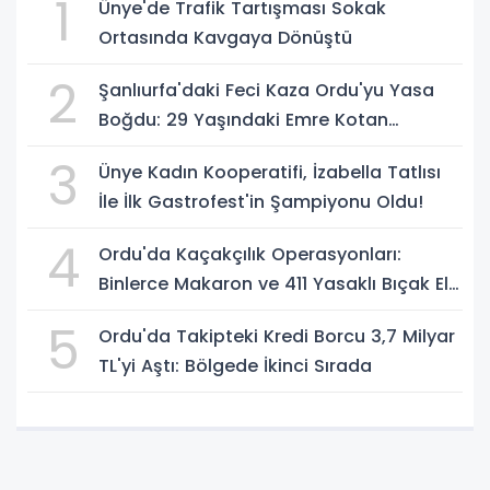
1
Ünye'de Trafik Tartışması Sokak
Ortasında Kavgaya Dönüştü
2
Şanlıurfa'daki Feci Kaza Ordu'yu Yasa
Boğdu: 29 Yaşındaki Emre Kotan
Yaşamını Yitirdi
3
Ünye Kadın Kooperatifi, İzabella Tatlısı
İle İlk Gastrofest'in Şampiyonu Oldu!
4
Ordu'da Kaçakçılık Operasyonları:
Binlerce Makaron ve 411 Yasaklı Bıçak Ele
Geçirildi
5
Ordu'da Takipteki Kredi Borcu 3,7 Milyar
TL'yi Aştı: Bölgede İkinci Sırada