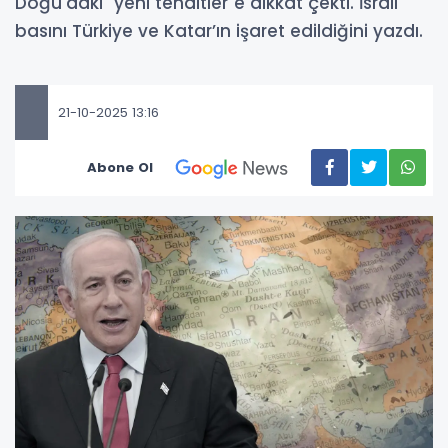
Doğu'daki "yeni tehditler"e dikkat çekti. İsrail
basını Türkiye ve Katar’ın işaret edildiğini yazdı.
21-10-2025 13:16
Abone Ol