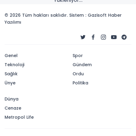
MSB: TSK bölgesel ve
küresel güvenliğin en
güçlü teminatlarından biri
Milli Savunma Bakanlığı (MSB), Türk Silahlı
Kuvvetleri'nin (TSK) gücü ve uluslararası
konumuna ilişkin dikkat çeken bir paylaşım
yaptı. Bakanlık, Türk Silahlı Kuvvetleri'nin
yalnızca Türkiye'nin değil, bölgesel ve küresel
güvenliğin de en önemli teminatlarından biri
olduğunu vurguladı.
06-07-2026 18:05
Güncelleme : 06-07-2026 18:05