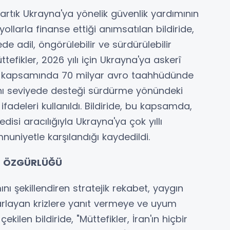
artık Ukrayna'ya yönelik güvenlik yardımının
ollarla finanse ettiği anımsatılan bildiride,
e adil, öngörülebilir ve sürdürülebilir
üttefikler, 2026 yılı için Ukrayna'ya askerî
ği kapsamında 70 milyar avro taahhüdünde
nı seviyede desteği sürdürme yönündeki
ifadeleri kullanıldı. Bildiride, bu kapsamda,
disi aracılığıyla Ukrayna'ya çok yıllı
niyetle karşılandığı kaydedildi.
R ÖZGÜRLÜĞÜ
ını şekillendiren stratejik rekabet, yaygın
ekrarlayan krizlere yanıt vermeye ve uyum
ilen bildiride, "Müttefikler, İran'ın hiçbir