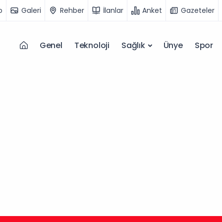
o
Galeri
Rehber
İlanlar
Anket
Gazeteler
Genel
Teknoloji
Sağlık
Ünye
Spor