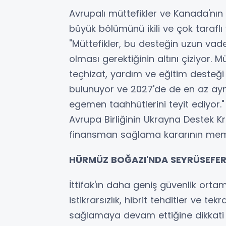
Avrupalı müttefikler ve Kanada'nın 
büyük bölümünü ikili ve çok taraflı y
"Müttefikler, bu desteğin uzun vaded
olması gerektiğinin altını çiziyor. M
teçhizat, yardım ve eğitim deste
bulunuyor ve 2027'de de en az ay
egemen taahhütlerini teyit ediyor." 
Avrupa Birliğinin Ukrayna Destek Kre
finansman sağlama kararının memnu
HÜRMÜZ BOĞAZI'NDA SEYRÜSEFE
İttifak'ın daha geniş güvenlik ortam
istikrarsızlık, hibrit tehditler ve t
sağlamaya devam ettiğine dikkati çek