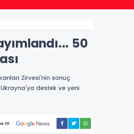
18:47
Bileci
ı
ayımlandı... 50
ası
anları Zirvesi'nin sonuç
, Ukrayna'ya destek ve yeni
e Ol