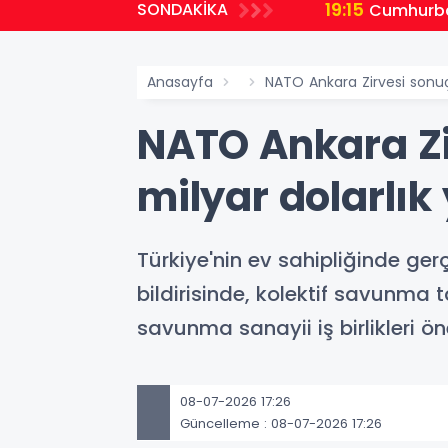
19:15
SONDAKİKA
ı Oluşturuldu
Cumhurbaş
Anasayfa
NATO Ankara Zirvesi sonuç 
NATO Ankara Zir
milyar dolarlı
Türkiye'nin ev sahipliğinde ger
bildirisinde, kolektif savunma
savunma sanayii iş birlikleri öne
08-07-2026 17:26
Güncelleme : 08-07-2026 17:26