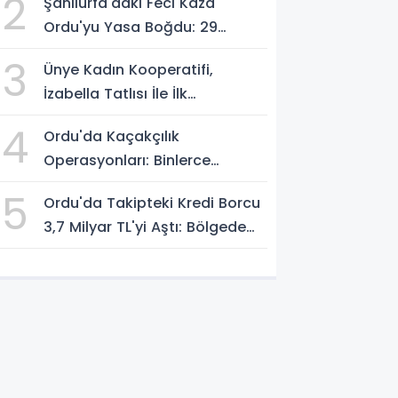
2
Şanlıurfa'daki Feci Kaza
Ordu'yu Yasa Boğdu: 29
Yaşındaki Emre Kotan
3
Ünye Kadın Kooperatifi,
Yaşamını Yitirdi
İzabella Tatlısı İle İlk
Gastrofest'in Şampiyonu
4
Ordu'da Kaçakçılık
Oldu!
Operasyonları: Binlerce
Makaron ve 411 Yasaklı Bıçak
5
Ordu'da Takipteki Kredi Borcu
Ele Geçirildi
3,7 Milyar TL'yi Aştı: Bölgede
İkinci Sırada