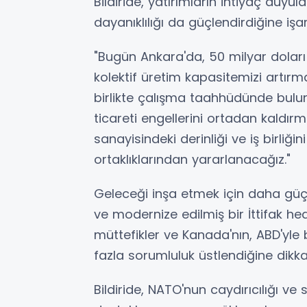
Bildiride, yatırımların ihtiyaç duy
dayanıklılığı da güçlendirdiğine işar
"Bugün Ankara'da, 50 milyar doları
kolektif üretim kapasitemizi artır
birlikte çalışma taahhüdünde bulu
ticareti engellerini ortadan kaldı
sanayisindeki derinliği ve iş birliğ
ortaklıklarından yararlanacağız."
Geleceği inşa etmek için daha güç
ve modernize edilmiş bir İttifak hed
müttefikler ve Kanada'nın, ABD'yle 
fazla sorumluluk üstlendiğine dikkat
Bildiride, NATO'nun caydırıcılığı v