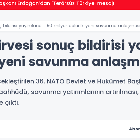
kanı Erdoğan’dan 'Terörsüz Türkiye' mesajı
bildirisi yayımlandı... 50 milyar dolarlık yeni savunma anlaşmas
vesi sonuç bildirisi y
k yeni savunma anlaşm
çekleştirilen 36. NATO Devlet ve Hükûmet Başk
 taahhüdü, savunma yatırımlarının artırılması
 çıktı.
Abon