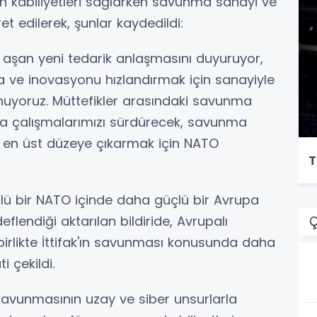
ulan kabiliyetleri sağlarken savunma sanayi ve
et edilerek, şunlar kaydedildi:
 aşan yeni tedarik anlaşmasını duyuruyor,
ma ve inovasyonu hızlandırmak için sanayiyle
nuyoruz. Müttefikler arasındaki savunma
rma çalışmalarımızı sürdürecek, savunma
ini en üst düzeye çıkarmak için NATO
T
lü bir NATO içinde daha güçlü bir Avrupa
eflendiği aktarılan bildiride, Avrupalı
Ç
birlikte İttifak'ın savunması konusunda daha
i çekildi.
e savunmasının uzay ve siber unsurlarla