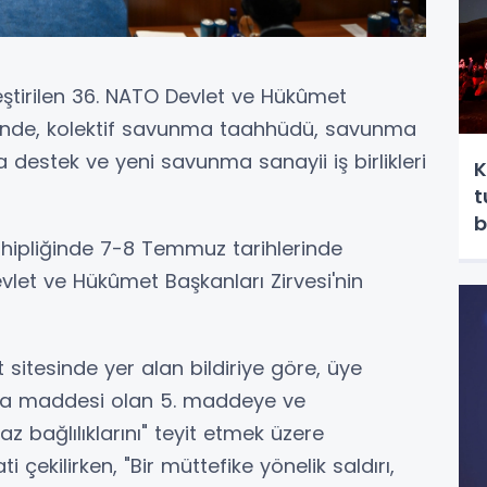
eştirilen 36. NATO Devlet ve Hükûmet
risinde, kolektif savunma taahhüdü, savunma
ya destek ve yeni savunma sanayii iş birlikleri
K
t
b
ahipliğinde 7-8 Temmuz tarihlerinde
vlet ve Hükûmet Başkanları Zirvesi'nin
t sitesinde yer alan bildiriye göre, üye
nma maddesi olan 5. maddeye ve
z bağlılıklarını" teyit etmek üzere
 çekilirken, "Bir müttefike yönelik saldırı,