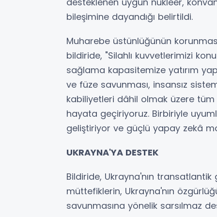
desteklenen uygun nükleer, konvan
bileşimine dayandığı belirtildi.
Muharebe üstünlüğünün korunması
bildiride, "Silahlı kuvvetlerimizi ko
sağlama kapasitemize yatırım yapı
ve füze savunması, insansız sistemle
kabiliyetleri dâhil olmak üzere tüm 
hayata geçiriyoruz. Birbiriyle uyu
geliştiriyor ve güçlü yapay zekâ mod
UKRAYNA'YA DESTEK
Bildiride, Ukrayna'nın transatlantik 
müttefiklerin, Ukrayna'nın özgürlü
savunmasına yönelik sarsılmaz deste