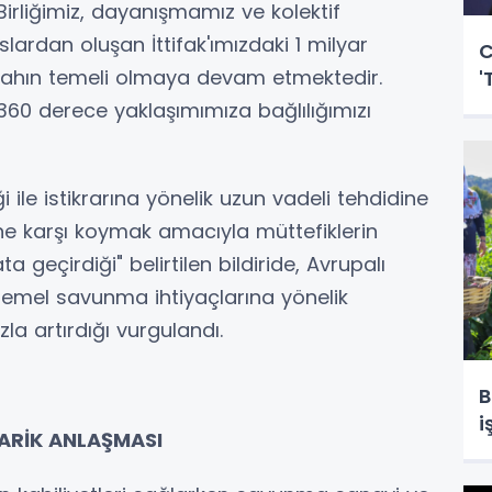
 Birliğimiz, dayanışmamız ve kolektif
ardan oluşan İttifak'ımızdaki 1 milyar
C
refahın temeli olmaya devam etmektedir.
'
360 derece yaklaşımımıza bağlılığımızı
 ile istikrarına yönelik uzun vadeli tehdidine
e karşı koymak amacıyla müttefiklerin
eçirdiği" belirtilen bildiride, Avrupalı
temel savunma ihtiyaçlarına yönelik
zla artırdığı vurgulandı.
B
i
DARİK ANLAŞMASI