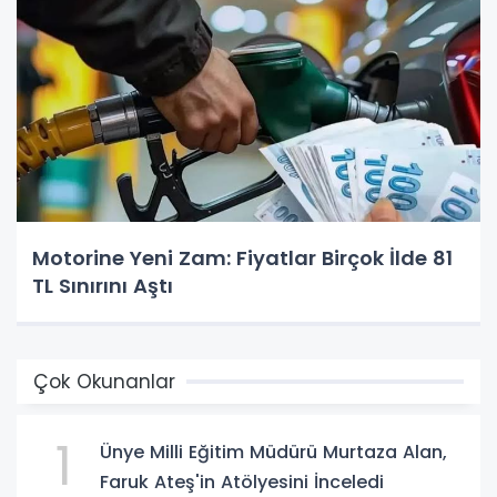
Motorine Yeni Zam: Fiyatlar Birçok İlde 81
TL Sınırını Aştı
Çok Okunanlar
1
Ünye Milli Eğitim Müdürü Murtaza Alan,
Faruk Ateş'in Atölyesini İnceledi