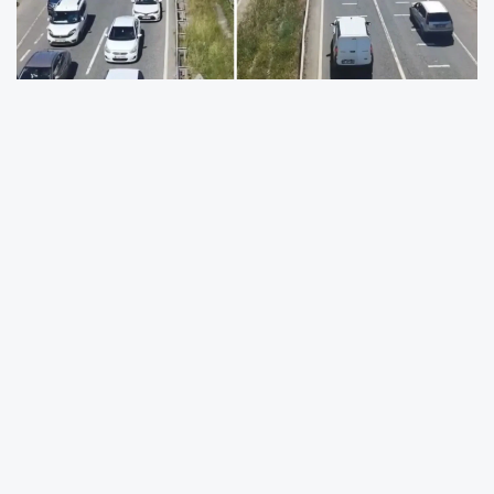
Kurban Bayramı tatilini memleketlerinde
geçiren binlerce kişi dönüş yoluna çıktı. Hafta
sonunun gelmesiyle birlikte ana arterlerde
yoğunluk arttı. Karadeniz’i batı illerine
bağlayan en önemli güzergahlardan
Karadeniz Sahil Yolu üzerinde uzun araç
kuyrukları oluştu. Özellikle Ordu geçişinde
sürücüler saatler süren yoğunlukla karşılaştı.
Tatilin sona ermesiyle birlikte İstanbul, Ankara
ve İzmir gibi büyükşehirlere doğru hareketlilik
hız kazandı. Cuma gününden itibaren