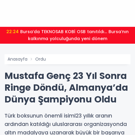
20:55
Kocaeli Darıca’ya Büyükşehir'den modern ulaşım
yatırımı
Anasayfa
Ordu
Mustafa Genç 23 Yıl Sonra
Ringe Döndü, Almanya’da
Dünya Şampiyonu Oldu
Türk boksunun önemli isiml23 yıllık aranın
ardından katıldığı uluslararası organizasyonda
altın madalyaya uzanarak büyük bir başarıya