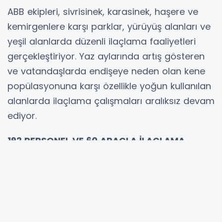
ABB ekipleri, sivrisinek, karasinek, haşere ve
kemirgenlere karşı parklar, yürüyüş alanları ve
yeşil alanlarda düzenli ilaçlama faaliyetleri
gerçekleştiriyor. Yaz aylarında artış gösteren
ve vatandaşlarda endişeye neden olan kene
popülasyonuna karşı özellikle yoğun kullanılan
alanlarda ilaçlama çalışmaları aralıksız devam
ediyor.
192 PERSONEL VE 60 ARAÇLA İLAÇLAMA
SEFERBERLİĞİ
İlaçlama faaliyetlerinde insan sağlığına ve
çevreye duyarlı biyolojik yöntemlerin tercih
edildiğini belirten ABB Sağlık İşleri Daire