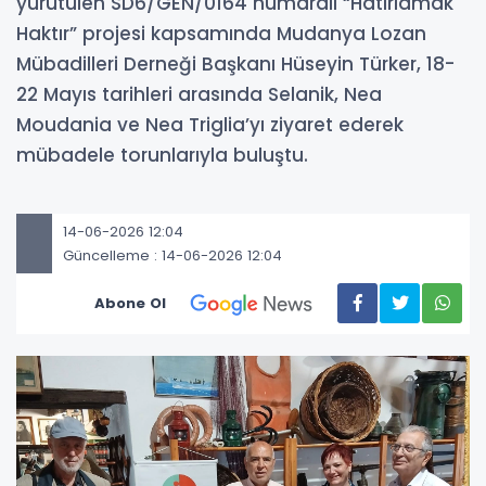
yürütülen SD6/GEN/0164 numaralı “Hatırlamak
Haktır” projesi kapsamında Mudanya Lozan
Mübadilleri Derneği Başkanı Hüseyin Türker, 18-
22 Mayıs tarihleri arasında Selanik, Nea
Moudania ve Nea Triglia’yı ziyaret ederek
mübadele torunlarıyla buluştu.
14-06-2026 12:04
Güncelleme : 14-06-2026 12:04
Abone Ol