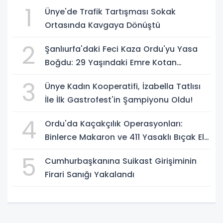
1
Ünye'de Trafik Tartışması Sokak
Ortasında Kavgaya Dönüştü
2
Şanlıurfa'daki Feci Kaza Ordu'yu Yasa
Boğdu: 29 Yaşındaki Emre Kotan
Yaşamını Yitirdi
3
Ünye Kadın Kooperatifi, İzabella Tatlısı
İle İlk Gastrofest'in Şampiyonu Oldu!
4
Ordu'da Kaçakçılık Operasyonları:
Binlerce Makaron ve 411 Yasaklı Bıçak Ele
Geçirildi
5
Cumhurbaşkanına Suikast Girişiminin
Firari Sanığı Yakalandı