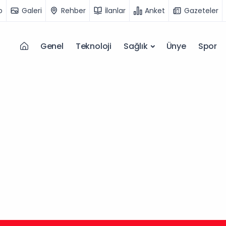
o
Galeri
Rehber
İlanlar
Anket
Gazeteler
Genel
Teknoloji
Sağlık
Ünye
Spor