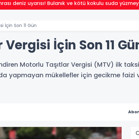
nrası deniz uyarısı! Bulanık ve kötü kokulu suda yüzmey
si İçin Son 11 Gün
 Vergisi İçin Son 11 Gü
endiren Motorlu Taşıtlar Vergisi (MTV) ilk ta
a yapmayan mükellefler için gecikme faizi v
Abon