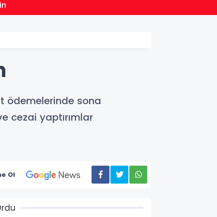
17:46
in
Yapay 
n
ksit ödemelerinde sona
e cezai yaptırımlar
e Ol
Ordu