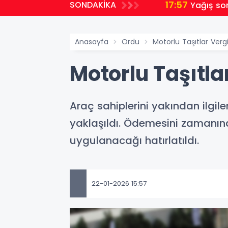
17:57
SONDAKİKA
Yağış so
Anasayfa
Ordu
Motorlu Taşıtlar Vergi
Motorlu Taşıtlar
Araç sahiplerini yakından ilgil
yaklaşıldı. Ödemesini zamanınd
uygulanacağı hatırlatıldı.
22-01-2026 15:57