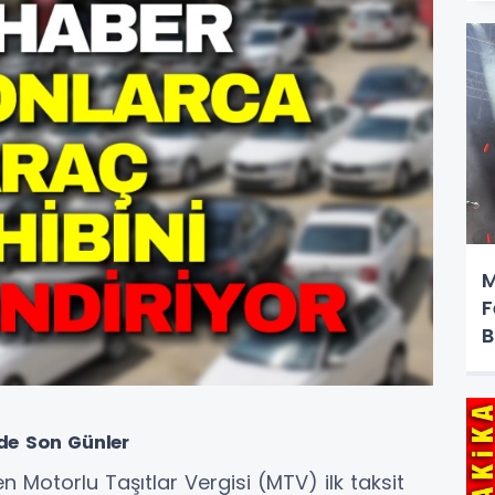
M
F
B
nde Son Günler
en Motorlu Taşıtlar Vergisi (MTV) ilk taksit