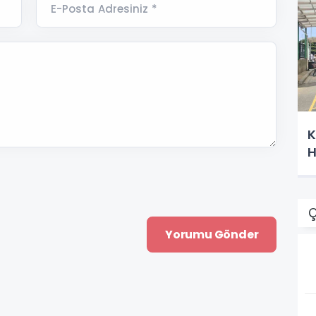
E-Posta Adresiniz *
K
H
Ç