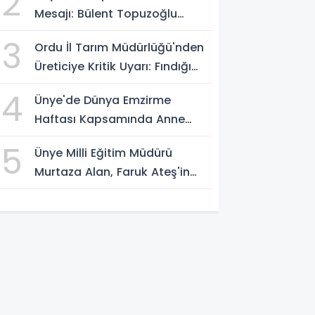
2
Mesajı: Bülent Topuzoğlu
Görevine Devam Ediyor
3
Ordu İl Tarım Müdürlüğü'nden
Üreticiye Kritik Uyarı: Fındığı
Erken Toplamayın
4
Ünye'de Dünya Emzirme
Haftası Kapsamında Anne
Sütü Farkındalığı Oluşturuldu
5
Ünye Milli Eğitim Müdürü
Murtaza Alan, Faruk Ateş'in
Atölyesini İnceledi