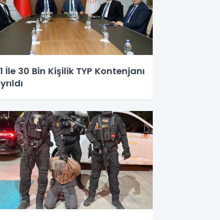
1 İle 30 Bin Kişilik TYP Kontenjanı
yrıldı