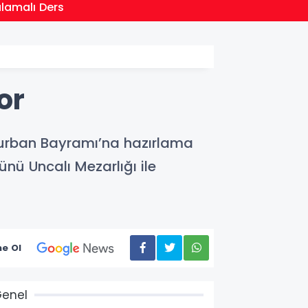
21:01
ulamalı Ders
Moritan
or
 Kurban Bayramı’na hazırlama
nü Uncalı Mezarlığı ile
e Ol
enel