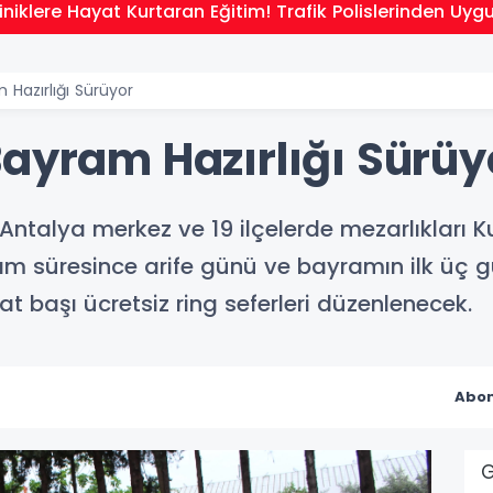
niklere Hayat Kurtaran Eğitim! Trafik Polislerinden Uyg
 Hazırlığı Sürüyor
Bayram Hazırlığı Sürüy
 Antalya merkez ve 19 ilçelerde mezarlıkları
am süresince arife günü ve bayramın ilk üç gü
t başı ücretsiz ring seferleri düzenlenecek.
Abon
G