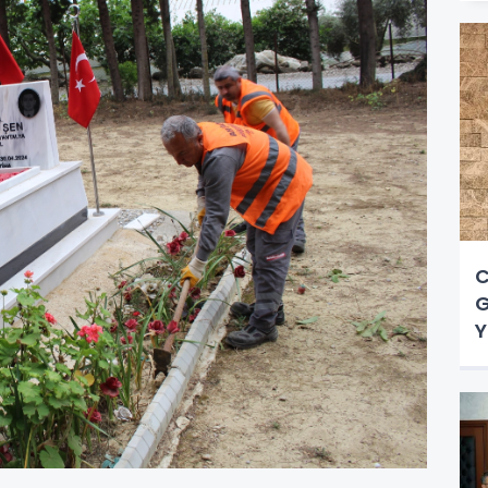
C
G
Y