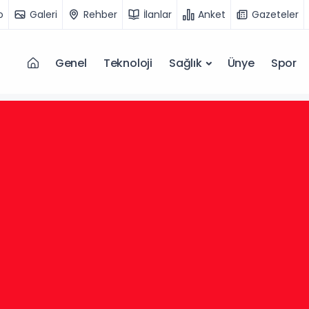
o
Galeri
Rehber
İlanlar
Anket
Gazeteler
Genel
Teknoloji
Sağlık
Ünye
Spor