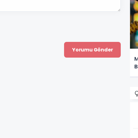
M
B
Ç