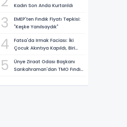
2
Kadın Son Anda Kurtarıldı
3
EMEP'ten Fındık Fiyatı Tepkisi:
"Keşke Yanılsaydık"
4
Fatsa'da Irmak Faciası: İki
Çocuk Akıntıya Kapıldı, Biri
Yaşamını Yitirdi
5
Ünye Ziraat Odası Başkanı
Sarıkahraman'dan TMO Fındık
Fiyatına Tepki