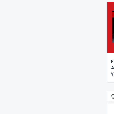
F
A
Y
Ç