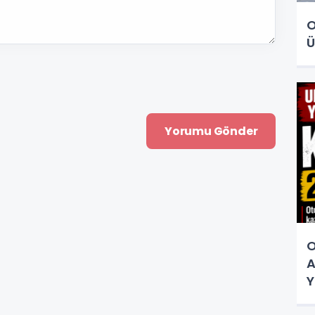
O
Ü
O
A
Y