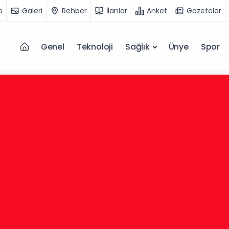
o
Galeri
Rehber
İlanlar
Anket
Gazeteler
Genel
Teknoloji
Sağlık
Ünye
Spor