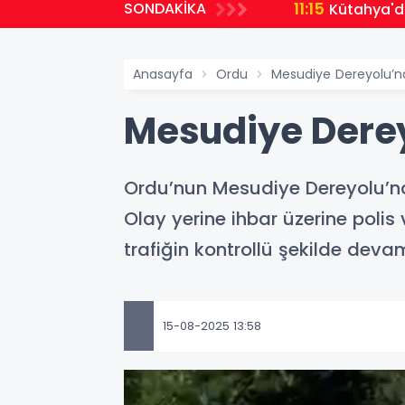
11:15
SONDAKİKA
Kütahya'da
Anasayfa
Ordu
Mesudiye Dereyolu’nd
Mesudiye Derey
Ordu’nun Mesudiye Dereyolu’nd
Olay yerine ihbar üzerine polis 
trafiğin kontrollü şekilde deva
15-08-2025 13:58