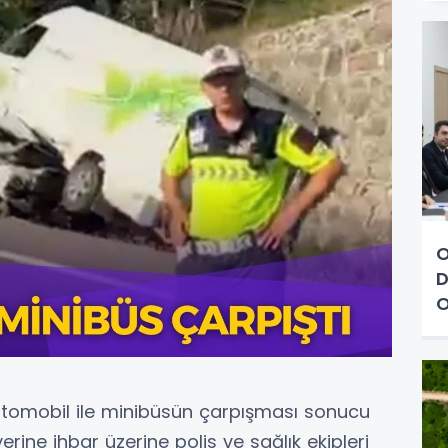
O
D
O
tomobil ile minibüsün çarpışması sonucu
rine ihbar üzerine polis ve sağlık ekipleri