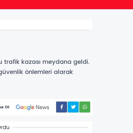
11:00
Türkiye
 trafik kazası meydana geldi.
 güvenlik önlemleri alarak
e Ol
Ordu