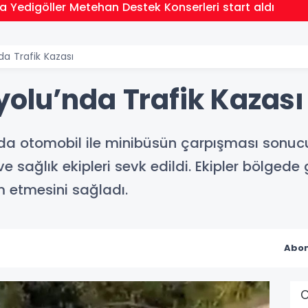
 Yedigöller Metehan Destek Konserleri start aldı
a Trafik Kazası
olu’nda Trafik Kazası
a otomobil ile minibüsün çarpışması sonucu
ve sağlık ekipleri sevk edildi. Ekipler bölgede
m etmesini sağladı.
Abon