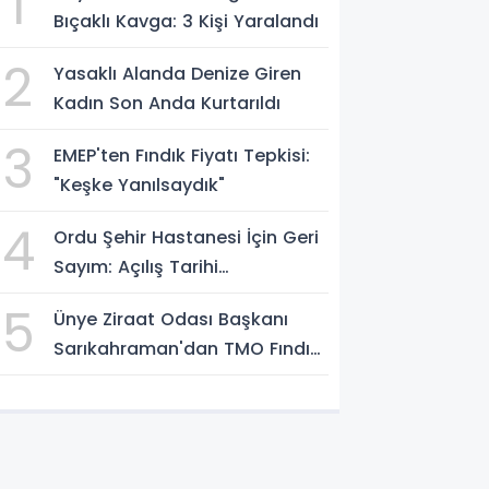
1
Bıçaklı Kavga: 3 Kişi Yaralandı
2
Yasaklı Alanda Denize Giren
Kadın Son Anda Kurtarıldı
3
EMEP'ten Fındık Fiyatı Tepkisi:
"Keşke Yanılsaydık"
4
Ordu Şehir Hastanesi İçin Geri
Sayım: Açılış Tarihi
Konuşuluyor
5
Ünye Ziraat Odası Başkanı
Sarıkahraman'dan TMO Fındık
Fiyatına Tepki