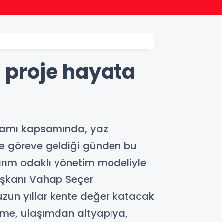
19:43
k
Ünye'd
i proje hayata
ogramı kapsamında, yaz
de göreve geldiği günden bu
tırım odaklı yönetim modeliyle
Başkanı Vahap Seçer
uzun yıllar kente değer katacak
time, ulaşımdan altyapıya,