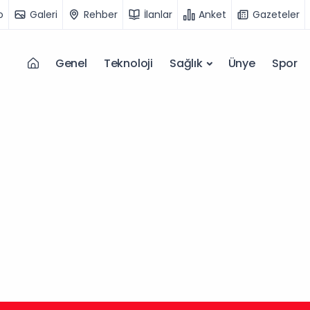
o
Galeri
Rehber
İlanlar
Anket
Gazeteler
Genel
Teknoloji
Sağlık
Ünye
Spor