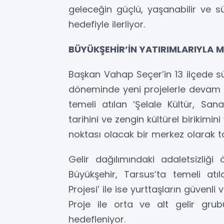
geleceğin güçlü, yaşanabilir ve sü
hedefiyle ilerliyor.
BÜYÜKŞEHİR’İN YATIRIMLARIYLA M
Başkan Vahap Seçer’in 13 ilçede s
döneminde yeni projelerle devam
temeli atılan ‘Şelale Kültür, Sa
tarihini ve zengin kültürel birikim
noktası olacak bir merkez olarak t
Gelir dağılımındaki adaletsizli
Büyükşehir, Tarsus’ta temeli atı
Projesi’ ile ise yurttaşların güvenl
Proje ile orta ve alt gelir grub
hedefleniyor.