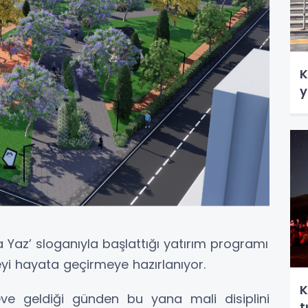
K
y
 Yaz’ sloganıyla başlattığı yatırım programı
i hayata geçirmeye hazırlanıyor.
K
eve geldiği günden bu yana mali disiplini
t