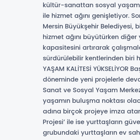
kültür-sanattan sosyal yaşama,
ile hizmet ağını genişletiyor. S
Mersin Büyükşehir Belediyesi, b
hizmet ağını büyütürken diğer
kapasitesini artırarak çalışmal
sürdürülebilir kentlerinden biri
YAŞAM KALİTESİ YÜKSELİYOR Baş
döneminde yeni projelerle devam
Sanat ve Sosyal Yaşam Merkezi’, 
yaşamın buluşma noktası olacak
adına birçok projeye imza atan 
Projesi’ ile ise yurttaşların gü
grubundaki yurttaşların ev sahi