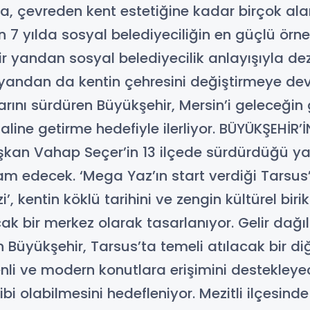
 çevreden kent estetiğine kadar birçok alan
on 7 yılda sosyal belediyeciliğin en güçlü örn
ir yandan sosyal belediyecilik anlayışıyla de
 yandan da kentin çehresini değiştirmeye dev
arını sürdüren Büyükşehir, Mersin’i geleceğin 
 haline getirme hedefiyle ilerliyor. BÜYÜKŞEHİ
kan Vahap Seçer’in 13 ilçede sürdürdüğü yat
 edecek. ‘Mega Yaz’ın start verdiği Tarsus’ta
kentin köklü tarihini ve zengin kültürel birik
 bir merkez olarak tasarlanıyor. Gelir dağıl
Büyükşehir, Tarsus’ta temeli atılacak bir di
venli ve modern konutlara erişimini destekleyece
bi olabilmesini hedefleniyor. Mezitli ilçesind