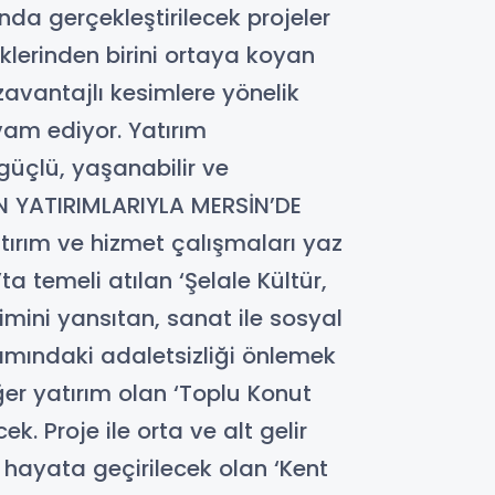
da gerçekleştirilecek projeler
eklerinden birini ortaya koyan
zavantajlı kesimlere yönelik
am ediyor. Yatırım
güçlü, yaşanabilir ve
R’İN YATIRIMLARIYLA MERSİN’DE
ırım ve hizmet çalışmaları yaz
 temeli atılan ‘Şelale Kültür,
imini yansıtan, sanat ile sosyal
ımındaki adaletsizliği önlemek
ğer yatırım olan ‘Toplu Konut
k. Proje ile orta ve alt gelir
e hayata geçirilecek olan ‘Kent