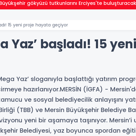
Büyükşehir gökyüzü tutkunlarını Erciyes'te buluşturaca
dı! 15 yeni proje hayata geçiyor
 Yaz’ başladı! 15 yen
‘Mega Yaz’ sloganıyla başlattığı yatırım pr
irmeye hazırlanıyor.MERSİN (İGFA) - Mersin'
 kamucu ve sosyal belediyecilik anlayışını ya
 Birliği (TBB) ve Mersin Büyükşehir Belediye 
izyonu yeni bir aşamaya taşınıyor. Mersin’i 
yükşehir Belediyesi, yaz boyunca spordan eği