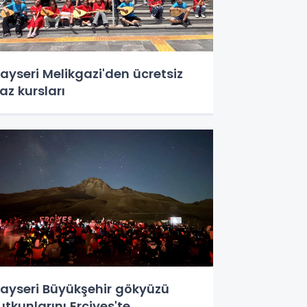
ayseri Melikgazi'den ücretsiz
az kursları
ayseri Büyükşehir gökyüzü
utkunlarını Erciyes'te