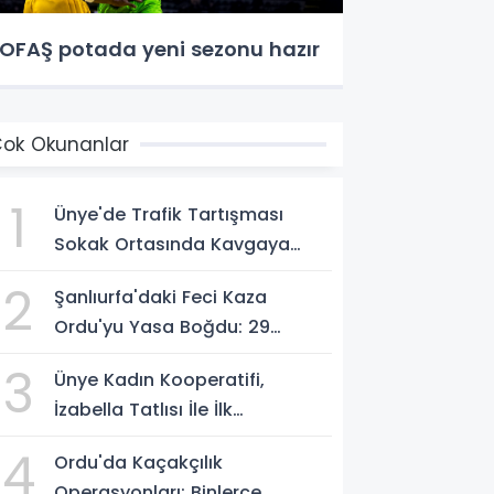
OFAŞ potada yeni sezonu hazır
ok Okunanlar
1
Ünye'de Trafik Tartışması
Sokak Ortasında Kavgaya
Dönüştü
2
Şanlıurfa'daki Feci Kaza
Ordu'yu Yasa Boğdu: 29
Yaşındaki Emre Kotan
3
Ünye Kadın Kooperatifi,
Yaşamını Yitirdi
İzabella Tatlısı İle İlk
Gastrofest'in Şampiyonu
4
Ordu'da Kaçakçılık
Oldu!
Operasyonları: Binlerce