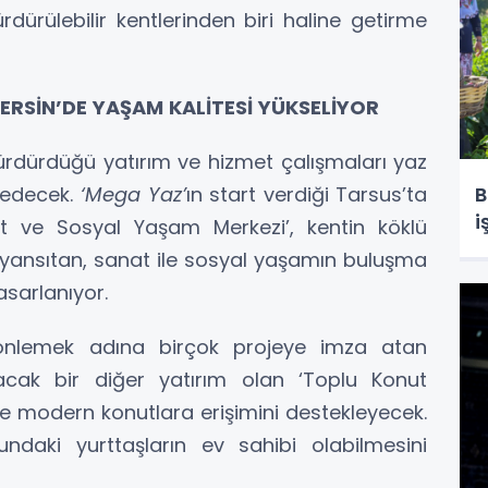
rdürülebilir kentlerinden biri haline getirme
ERSİN’DE YAŞAM KALİTESİ YÜKSELİYOR
ürdürdüğü yatırım ve hizmet çalışmaları yaz
B
 edecek.
‘Mega Yaz’
ın start verdiği Tarsus’ta
i
nat ve Sosyal Yaşam Merkezi’, kentin köklü
ini yansıtan, sanat ile sosyal yaşamın buluşma
asarlanıyor.
ği önlemek adına birçok projeye imza atan
lacak bir diğer yatırım olan ‘Toplu Konut
i ve modern konutlara erişimini destekleyecek.
undaki yurttaşların ev sahibi olabilmesini