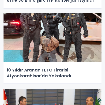
81 İle 30 Bin Kişilik TYP Kontenjanı Ayrıldı
10 Yıldır Aranan FETÖ Firarisi
Afyonkarahisar'da Yakalandı