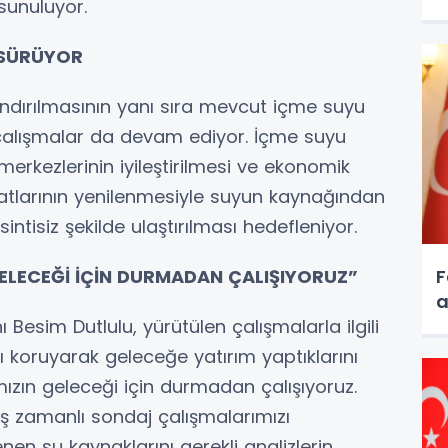
sunuluyor.
 SÜRÜYOR
ndırılmasının yanı sıra mevcut içme suyu
 çalışmalar da devam ediyor. İçme suyu
erkezlerinin iyileştirilmesi ve ekonomik
larının yenilenmesiyle suyun kaynağından
intisiz şekilde ulaştırılması hedefleniyor.
ELECEĞİ İÇİN DURMADAN ÇALIŞIYORUZ”
F
a
Besim Dutlulu, yürütülen çalışmalarla ilgili
ı koruyarak geleceğe yatırım yaptıklarını
’mızın geleceği için durmadan çalışıyoruz.
eş zamanlı sondaj çalışmalarımızı
nen su kaynaklarını gerekli analizlerin