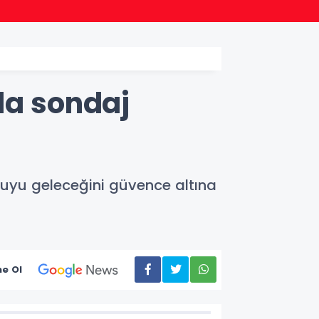
13:45
Ordu Ş
da sondaj
uyu geleceğini güvence altına
e Ol