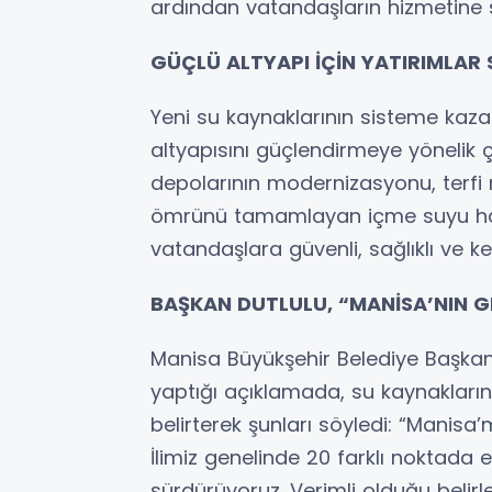
ardından vatandaşların hizmetine 
GÜÇLÜ ALTYAPI İÇİN YATIRIMLAR
Yeni su kaynaklarının sisteme kaza
altyapısını güçlendirmeye yönelik
depolarının modernizasyonu, terfi m
ömrünü tamamlayan içme suyu hat
vatandaşlara güvenli, sağlıklı ve kes
BAŞKAN DUTLULU, “MANİSA’NIN G
Manisa Büyükşehir Belediye Başkanı 
yaptığı açıklamada, su kaynakların
belirterek şunları söyledi: “Manisa
İlimiz genelinde 20 farklı noktada 
sürdürüyoruz. Verimli olduğu belirle