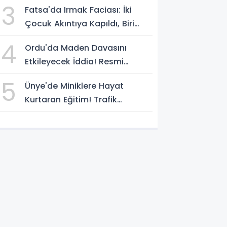
3
Fatsa'da Irmak Faciası: İki
Çocuk Akıntıya Kapıldı, Biri
Yaşamını Yitirdi
4
Ordu'da Maden Davasını
Etkileyecek İddia! Resmi
Yazılarda Büyük Fark
5
Ünye'de Miniklere Hayat
Kurtaran Eğitim! Trafik
Polislerinden Uygulamalı Ders