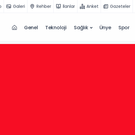
o
Galeri
Rehber
İlanlar
Anket
Gazeteler
Genel
Teknoloji
Sağlık
Ünye
Spor