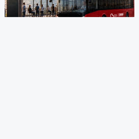
Balıkesir Büyükşehir Belediyesi’ne bağlı
Balıkesir Toplu Taşıma AŞ (BTT), dünyanın
önde gelen toplu ulaşım organizasyonlarından
olan Uluslararası Toplu Taşımacılar Birliği’ne
(UITP) üye olarak önemli bir başarıya imza
attı.
BALIKESİR (İGFA) -
Balıkesir Büyükşehir
Belediye Başkanı Ahmet Akın’ın yenilikçi
vizyonu doğrultusunda sürdürülebilir ve
çevreci çalışmalarıyla öne çıkan Balıkesir