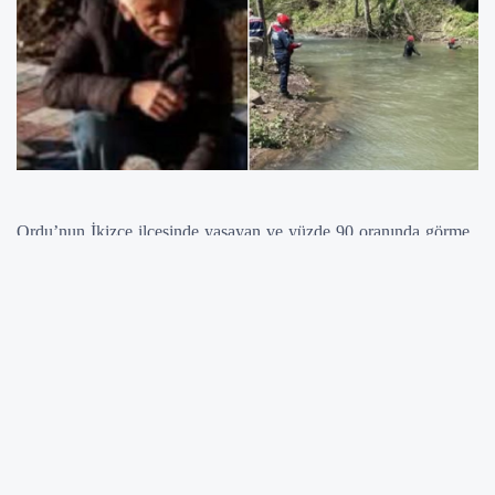
Ordu’nun İkizce ilçesinde yaşayan ve yüzde 90 oranında görme
kaybı bulunan 63 yaşındaki Necati Demirci, 18 Nisan 2025
Cuma günü evinden ayrıldıktan sonra kayboldu. Alzheimer
başlangıcı da olduğu öğrenilen Demirci’den o günden bu yana
haber alınamıyor.
İkizce’nin Enağızlı Mahallesi’nde yaşayan Demirci’nin
kaybolduğunu fark eden ailesi ve mahalle sakinleri, ilk etapta
kendi imkanlarıyla arama çalışması başlattı. Ancak sonuç