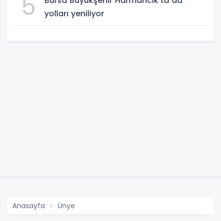
5
Bursa Büyükşehir Harmancık’ta da
yolları yeniliyor
Anasayfa
Ünye