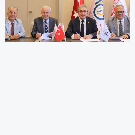
Dokuz Eylül Üniversitesi (DEÜ), bilimsel
araştırma ve teknoloji geliştirme alanındaki
stratejik iş birliklerine bir yenisini daha ekledi.
İZMİR (İGFA) -
Dokuz Eylül Üniversitesi,
bilimsel üretim kapasitesini artırmaya ve
araştırma ekosistemini güçlendirmeye yönelik
çalışmalarını yeni iş birlikleriyle sürdürüyor. Bu