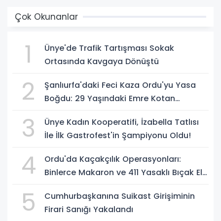
Çok Okunanlar
1
Ünye'de Trafik Tartışması Sokak
Ortasında Kavgaya Dönüştü
2
Şanlıurfa'daki Feci Kaza Ordu'yu Yasa
Boğdu: 29 Yaşındaki Emre Kotan
Yaşamını Yitirdi
3
Ünye Kadın Kooperatifi, İzabella Tatlısı
İle İlk Gastrofest'in Şampiyonu Oldu!
4
Ordu'da Kaçakçılık Operasyonları:
Binlerce Makaron ve 411 Yasaklı Bıçak Ele
Geçirildi
5
Cumhurbaşkanına Suikast Girişiminin
Firari Sanığı Yakalandı