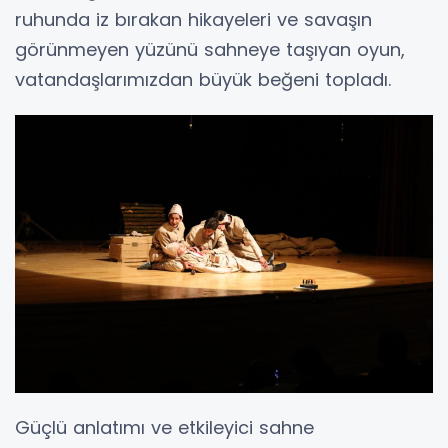
ruhunda iz bırakan hikayeleri ve savaşın
görünmeyen yüzünü sahneye taşıyan oyun,
vatandaşlarımızdan büyük beğeni topladı.
Güçlü anlatımı ve etkileyici sahne