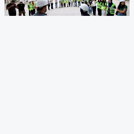
Sakarya Büyükşehir Belediye Başkanı Yusuf
Alemdar, AKOM’da BİLSEM öğrencilerinin
sorularına cevap verdi. Başkan Alemdar,
Sakarya’yı Türkiye Yüzyılı’nın parlayan şehirleri
arasına taşıyacak AKM, Bilim Merkezi, Şehir
Kütüphanesi ve AFA projeleriyle bilimle,
sanatla yoğurulan nesil yetiştirme hedefini
anlattı.