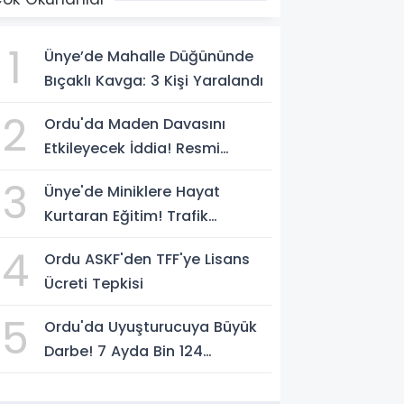
1
Ünye’de Mahalle Düğününde
Bıçaklı Kavga: 3 Kişi Yaralandı
2
Ordu'da Maden Davasını
Etkileyecek İddia! Resmi
Yazılarda Büyük Fark
3
Ünye'de Miniklere Hayat
Kurtaran Eğitim! Trafik
Polislerinden Uygulamalı Ders
4
Ordu ASKF'den TFF'ye Lisans
Ücreti Tepkisi
5
Ordu'da Uyuşturucuya Büyük
Darbe! 7 Ayda Bin 124
Operasyon