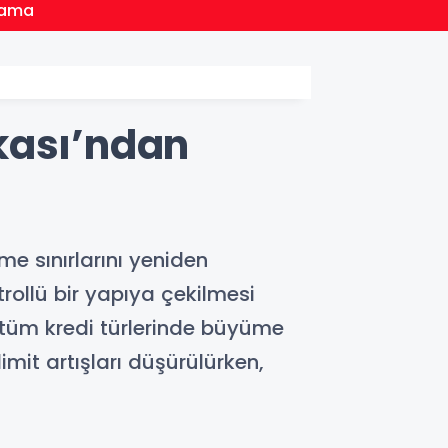
16:20
Atama
Esnaf
kası’ndan
me sınırlarını yeniden
rollü bir yapıya çekilmesi
e tüm kredi türlerinde büyüme
imit artışları düşürülürken,