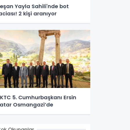
eşan Yayla Sahili'nde bot
aciası! 2 kişi aranıyor
KTC 5. Cumhurbaşkanı Ersin
atar Osmangazi’de
ok Okunanlar