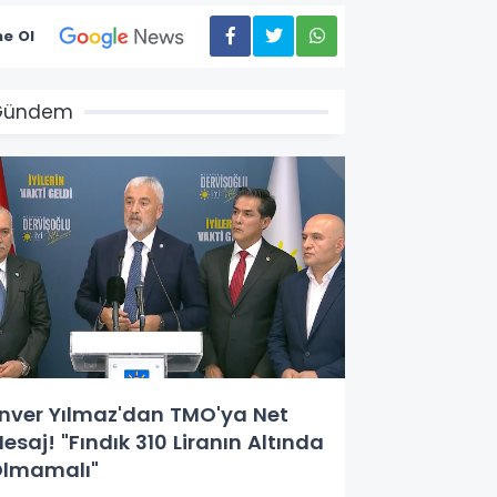
e Ol
Gündem
nver Yılmaz'dan TMO'ya Net
esaj! "Fındık 310 Liranın Altında
lmamalı"