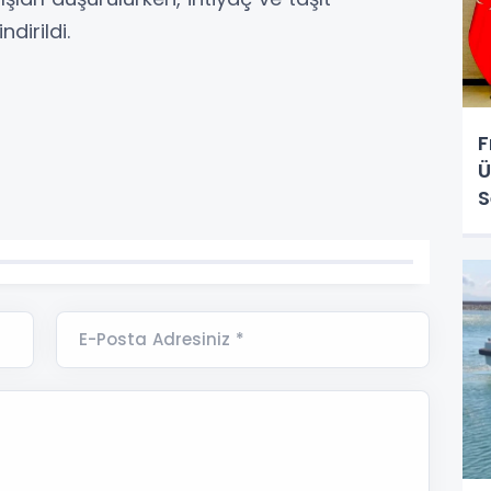
dirildi.
F
Ü
S
E-Posta Adresiniz *