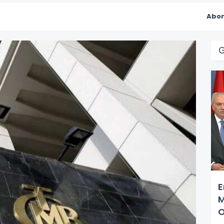
Abon
E
M
O