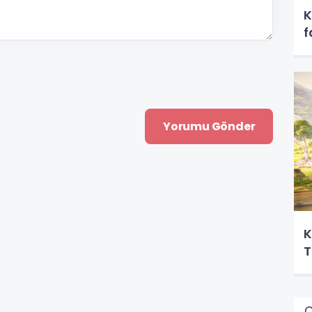
K
f
K
T
Ç