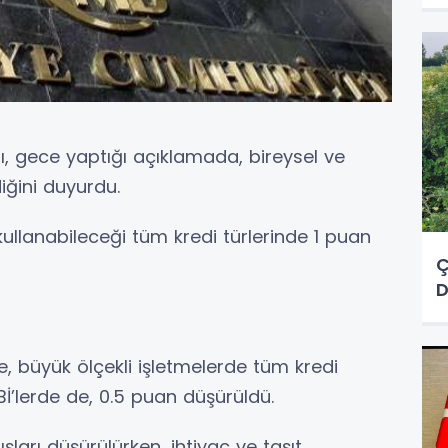
, gece yaptığı açıklamada, bireysel ve
ldiğini duyurdu.
kullanabileceği tüm kredi türlerinde 1 puan
Ç
D
e, büyük ölçekli işletmelerde tüm kredi
Bİ’lerde de, 0.5 puan düşürüldü.
ışları düşürülürken, ihtiyaç ve taşıt