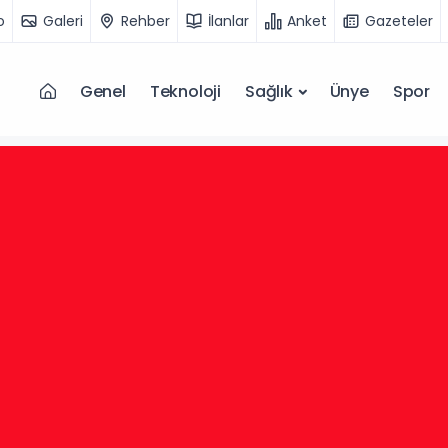
o
Galeri
Rehber
İlanlar
Anket
Gazeteler
Genel
Teknoloji
Sağlık
Ünye
Spor