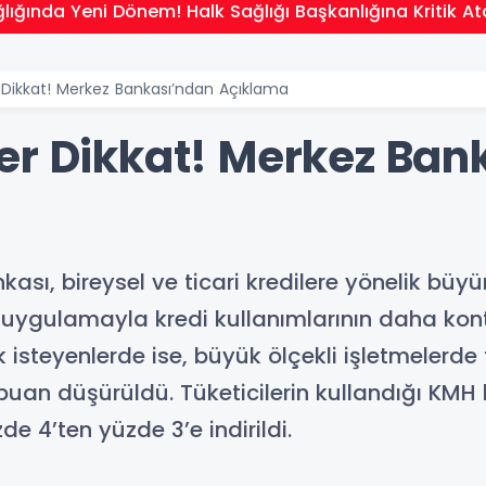
lığında Yeni Dönem! Halk Sağlığı Başkanlığına Kritik 
 Dikkat! Merkez Bankası’ndan Açıklama
er Dikkat! Merkez Ban
sı, bireysel ve ticari kredilere yönelik büyü
i uygulamayla kredi kullanımlarının daha kont
k isteyenlerde ise, büyük ölçekli işletmelerd
5 puan düşürüldü. Tüketicilerin kullandığı KMH l
de 4’ten yüzde 3’e indirildi.