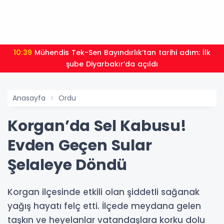
10:39
Mühendis Tek-Sen Bayındırlık’tan tarihi adım: İlk
şube Diyarbakır’da açıldı
Anasayfa
Ordu
Korgan’da Sel Kabusu!
Evden Geçen Sular
Şelaleye Döndü
Korgan ilçesinde etkili olan şiddetli sağanak
yağış hayatı felç etti. İlçede meydana gelen
taşkın ve heyelanlar vatandaşlara korku dolu