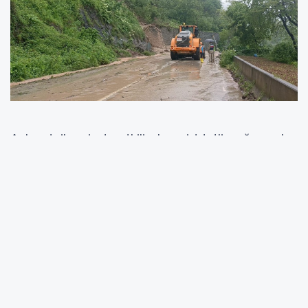
Aybastı ilçesinde etkili olan şiddetli yağış, sel
ve heyelanlara neden oldu. Yağış sonrası
meydana gelen toprak kaymaları nedeniyle
Aybastı–Fatsa karayolu ulaşıma kapatıldı.
Heyelan Yolu Kapattı
Bölgede etkisini sürdüren yoğun yağış
nedeniyle yol güzergâhında heyelan meydana
geldi. Güvenlik gerekçesiyle yol araç trafiğine