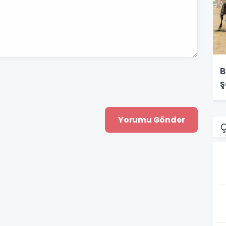
B
ş
Ç