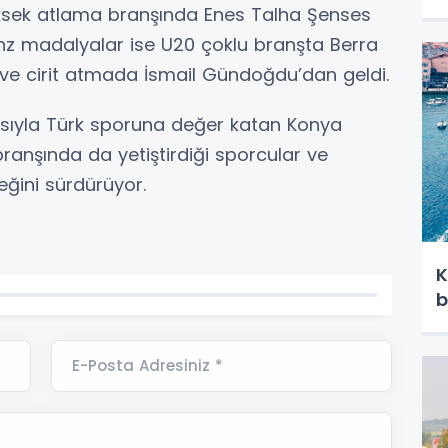
üksek atlama branşında Enes Talha Şenses
 madalyalar ise U20 çoklu branşta Berra
ı ve cirit atmada İsmail Gündoğdu’dan geldi.
lasıyla Türk sporuna değer katan Konya
ranşında da yetiştirdiği sporcular ve
eğini sürdürüyor.
K
b
E-Posta Adresiniz *