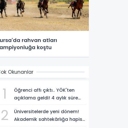
ursa'da rahvan atları
ampiyonluğa koştu
ok Okunanlar
1
Öğrenci affı çıktı.. YÖK'ten
açıklama geldi! 4 aylık süre
tanındı
2
Üniversitelerde yeni dönem!
Akademik sahtekârlığa hapis,
öğrencilere dönüş yolu