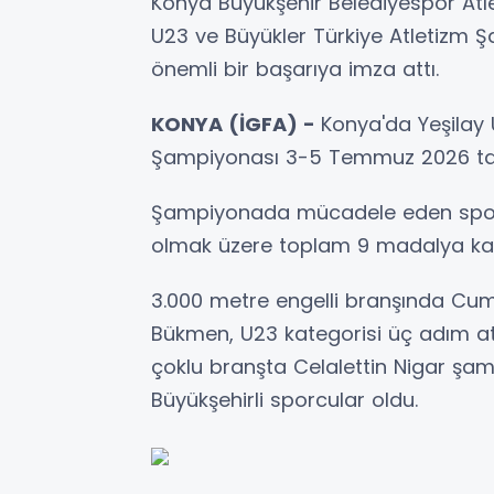
Konya Büyükşehir Belediyespor Atle
U23 ve Büyükler Türkiye Atletizm 
önemli bir başarıya imza attı.
KONYA (İGFA) -
Konya'da Yeşilay 
Şampiyonası 3-5 Temmuz 2026 tarihl
Şampiyonada mücadele eden sporcu
olmak üzere toplam 9 madalya k
3.000 metre engelli branşında Cu
Bükmen, U23 kategorisi üç adım a
çoklu branşta Celalettin Nigar ş
Büyükşehirli sporcular oldu.