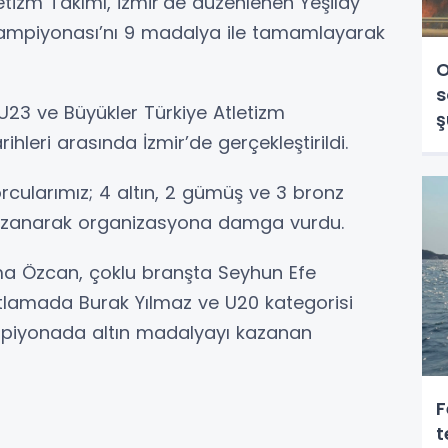
tizm Takımı, İzmir’de düzenlenen Yeşilay
Şampiyonası’nı 9 madalya ile tamamlayarak
O
s
U23 ve Büyükler Türkiye Atletizm
ş
eri arasında İzmir’de gerçekleştirildi.
larımız; 4 altın, 2 gümüş ve 3 bronz
azanarak organizasyona damga vurdu.
ma Özcan, çoklu branşta Seyhun Efe
tlamada Burak Yılmaz ve U20 kategorisi
ampiyonada altın madalyayı kazanan
F
t