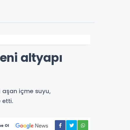
eni altyapı
i aşan içme suyu,
etti.
e Ol