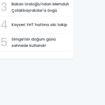
3
Bakan Uraloğlu'ndan Memduh
Çolakbayrakdar'a övgü
4
Kayseri YHT hattına sıkı takip
5
Simge’nin doğum günü
sahnede kutlandı!