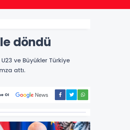
18:46
Bursa
ile döndü
 U23 ve Büyükler Türkiye
mza attı.
e Ol