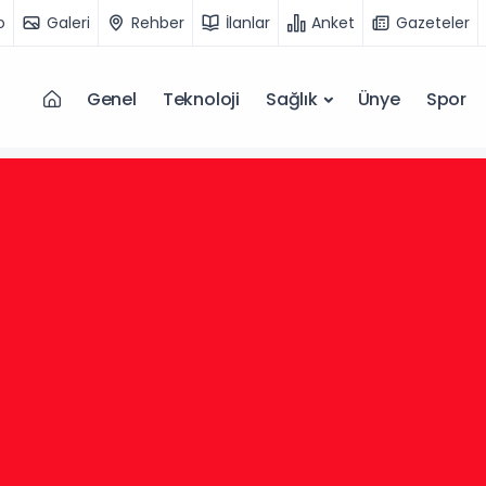
o
Galeri
Rehber
İlanlar
Anket
Gazeteler
Genel
Teknoloji
Sağlık
Ünye
Spor