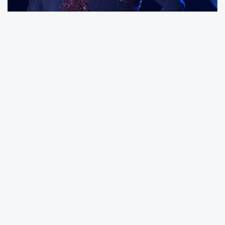
Sibel Can, Kıbrıs'taki konseriyle yaz sezonunu
açarken, Drama albümünden ve hit
şarkılarından seslendirdiği eserlerle müzik
şöleni sundu. Can, konserinde yeni projelerinin
de sinyallerini verdi.
KKTC (İGFA) -
Kıbrıslı müzikseverlerin her
konserine yoğun ilgi gösterdiği ünlü sanatçı
Sibel Can, salonu hınca hınç dolduran
misafirlerine unutulmaz bir gece yaşattı. Güçlü
sahne performansı ve etkileyici repertuvarıyla