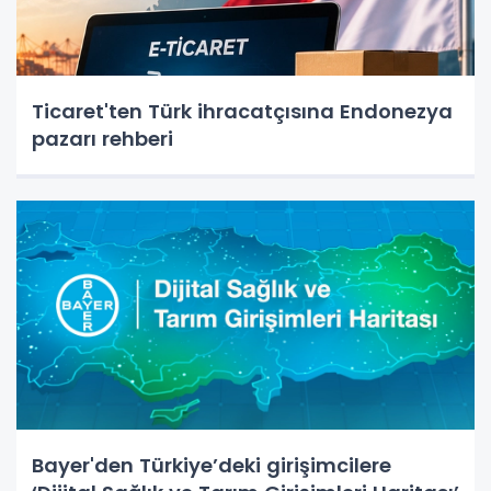
Ticaret'ten Türk ihracatçısına Endonezya
pazarı rehberi
Bayer'den Türkiye’deki girişimcilere