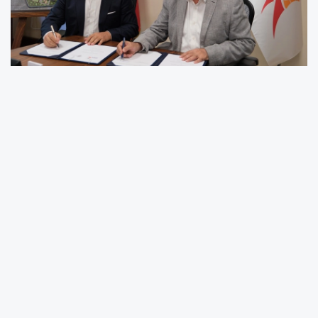
Gebze Teknik Üniversitesi (GTÜ), akademik
birikimini sanayi ve toplum yararına
dönüştürecek stratejik bir ortaklığa daha imza
attı.
KOCAELİ (İGFA) -
GTÜ ile Bilim, Sanayi ve
Teknoloji Derneği (BİLSAT) arasında, üniversite
öğrencileri ile personelinin gelişimine katkı
sunacak kültürel, bilimsel ve eğitsel
faaliyetlerin yürütülmesini kapsayan iki yıl