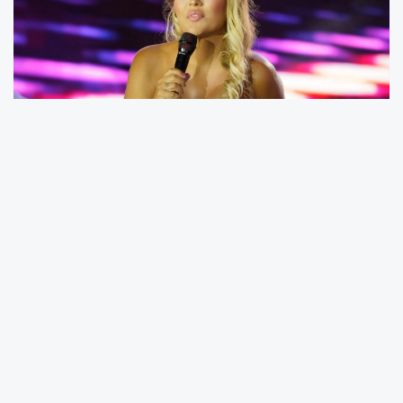
Trabzon, Aydın ve Bursa’da katılımcı sayısı
olarak rekor kırmasının ardından Sakarya’da
sahneye çıkan Demet Akalın, resmi kayıtlara
geçen 40 bin kişilik katılımla festivalin en
yüksek izleyici sayısına ulaşan konserini
gerçekleştirdi.