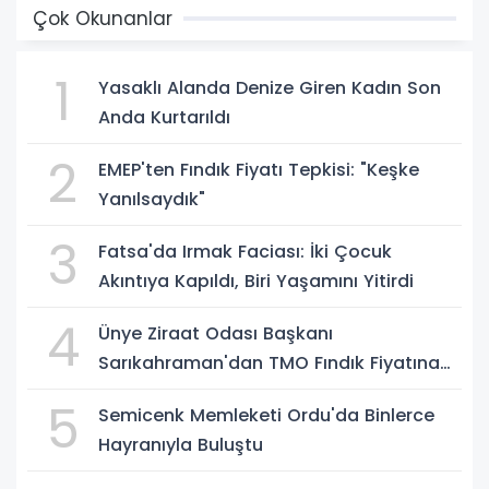
Çok Okunanlar
1
Yasaklı Alanda Denize Giren Kadın Son
Anda Kurtarıldı
2
EMEP'ten Fındık Fiyatı Tepkisi: "Keşke
Yanılsaydık"
3
Fatsa'da Irmak Faciası: İki Çocuk
Akıntıya Kapıldı, Biri Yaşamını Yitirdi
4
Ünye Ziraat Odası Başkanı
Sarıkahraman'dan TMO Fındık Fiyatına
Tepki
5
Semicenk Memleketi Ordu'da Binlerce
Hayranıyla Buluştu