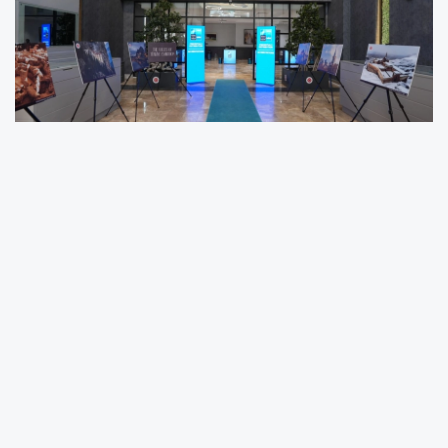
Cumhurbaşkanlığı İletişim Başkanlığı
tarafından, 7-8 Temmuz tarihlerinde
Ankara'da gerçekleştirilen NATO Zirvesi
kapsamında hazırlanan sergiler, Türkiye'nin
uluslararası kamuoyuna çok boyutlu şekilde
tanıtılması amacıyla başkentin farklı
noktalarında ziyaretçilerin beğenisine sunuldu.