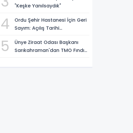
3
"Keşke Yanılsaydık"
4
Ordu Şehir Hastanesi İçin Geri
Sayım: Açılış Tarihi
Konuşuluyor
5
Ünye Ziraat Odası Başkanı
Sarıkahraman'dan TMO Fındık
Fiyatına Tepki