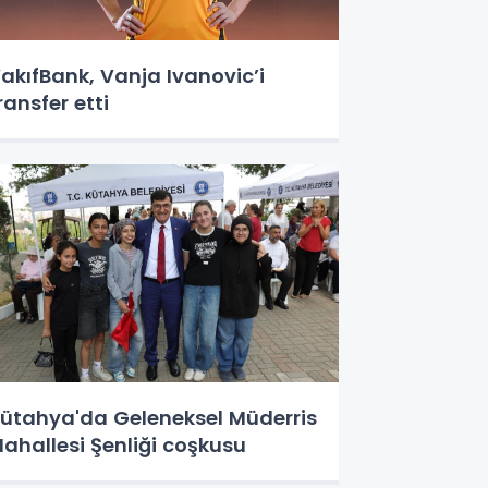
akıfBank, Vanja Ivanovic’i
ransfer etti
ütahya'da Geleneksel Müderris
ahallesi Şenliği coşkusu