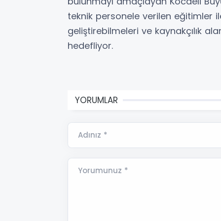
bulunmayı amaçlayan Kocaeli Büyükş
teknik personele verilen eğitimler il
geliştirebilmeleri ve kaynakçılık al
hedefliyor.
YORUMLAR
Adınız *
Yorumunuz *