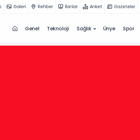
o
Galeri
Rehber
İlanlar
Anket
Gazeteler
Genel
Teknoloji
Sağlık
Ünye
Spor