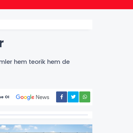
09:45
Kütah
r
itimler hem teorik hem de
e Ol