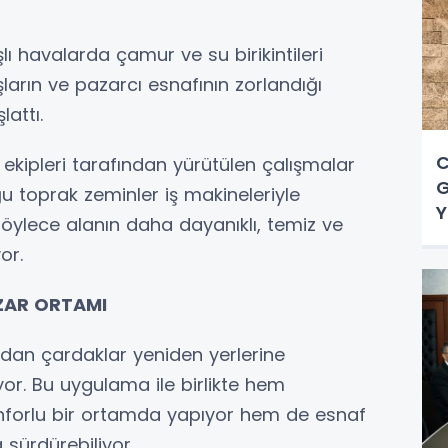
lı havalarda çamur ve su birikintileri
ların ve pazarcı esnafının zorlandığı
attı.
C
 ekipleri tarafından yürütülen çalışmalar
G
 toprak zeminler iş makineleriyle
Y
öylece alanın daha dayanıklı, temiz ve
or.
ZAR ORTAMI
ından çardaklar yeniden yerlerine
yor. Bu uygulama ile birlikte hem
konforlu bir ortamda yapıyor hem de esnaf
a sürdürebiliyor.