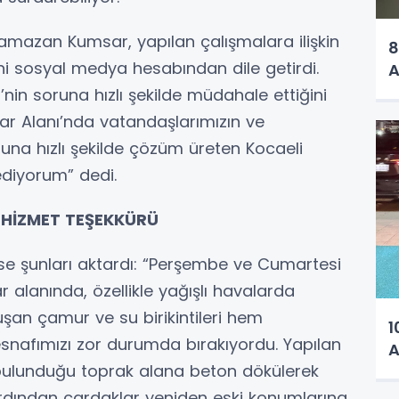
amazan Kumsar, yapılan çalışmalara ilişkin
8
ni sosyal medya hesabından dile getirdi.
A
nin soruna hızlı şekilde müdahale ettiğini
ar Alanı’nda vatandaşlarımızın ve
runa hızlı şekilde çözüm üreten Kocaeli
ediyorum” dedi.
 HİZMET TEŞEKKÜRÜ
e şunları aktardı: “Perşembe ve Cumartesi
 alanında, özellikle yağışlı havalarda
şan çamur ve su birikintileri hem
1
snafımızı zor durumda bırakıyordu. Yapılan
A
ulunduğu toprak alana beton dökülerek
k, ardından çardaklar yeniden eski konumlarına