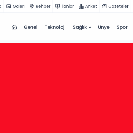
o
Galeri
Rehber
İlanlar
Anket
Gazeteler
Genel
Teknoloji
Sağlık
Ünye
Spor