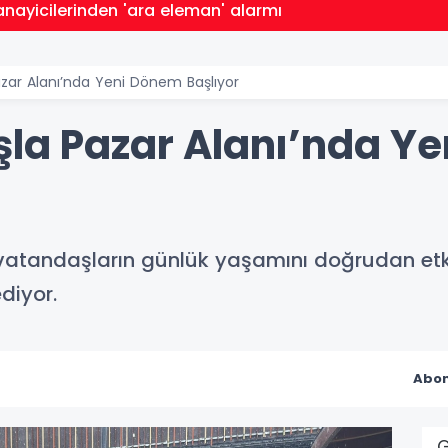
anayicilerinden 'ara eleman' alarmı
azar Alanı’nda Yeni Dönem Başlıyor
şla Pazar Alanı’nda Y
, vatandaşların günlük yaşamını doğrudan etk
diyor.
Abon
G