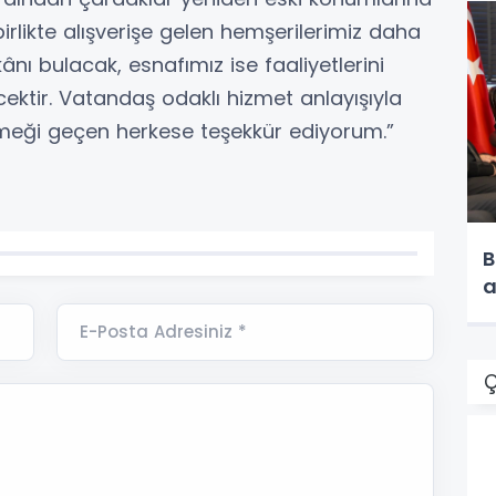
 birlikte alışverişe gelen hemşerilerimiz daha
nı bulacak, esnafımız ise faaliyetlerini
cektir. Vatandaş odaklı hizmet anlayışıyla
emeği geçen herkese teşekkür ediyorum.”
B
a
E-Posta Adresiniz *
Ç