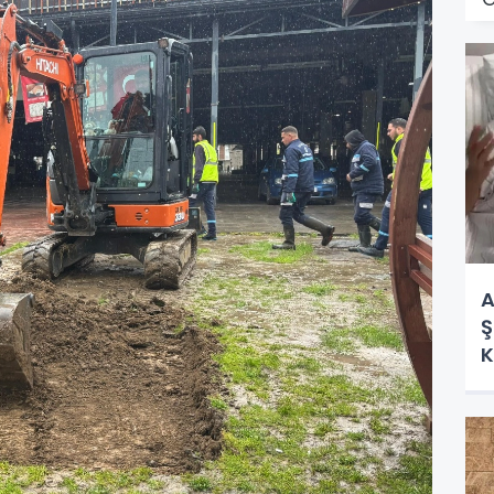
A
Ş
K