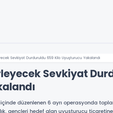
eyecek Sevkiyat Durduruldu 659 Kilo Uyuşturucu Yakalandı
rleyecek Sevkiyat Dur
kalandı
fta içinde düzenlenen 6 ayrı operasyonda to
nlık, gençleri hedef alan uyuşturucu ticaretin