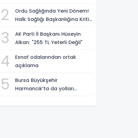
Kaybetti
2
Ordu Sağlığında Yeni Dönem!
Halk Sağlığı Başkanlığına Kritik
Atama
3
AK Parti İl Başkanı Hüseyin
Alkan: "255 TL Yeterli Değil"
4
Esnaf odalarından ortak
açıklama
5
Bursa Büyükşehir
Harmancık’ta da yolları
yeniliyor