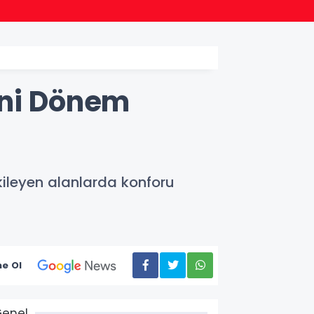
15:46
KOBİ’l
eni Dönem
ileyen alanlarda konforu
e Ol
enel