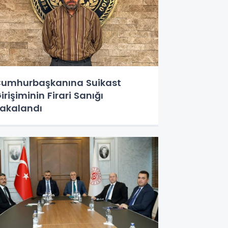
umhurbaşkanına Suikast
irişiminin Firari Sanığı
akalandı