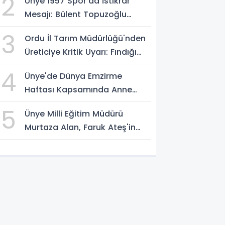
2
Ünye 1957 Spor'da İstikrar
Mesajı: Bülent Topuzoğlu
Görevine Devam Ediyor
3
Ordu İl Tarım Müdürlüğü'nden
Üreticiye Kritik Uyarı: Fındığı
Erken Toplamayın
4
Ünye'de Dünya Emzirme
Haftası Kapsamında Anne
Sütü Farkındalığı Oluşturuldu
5
Ünye Milli Eğitim Müdürü
Murtaza Alan, Faruk Ateş'in
Atölyesini İnceledi