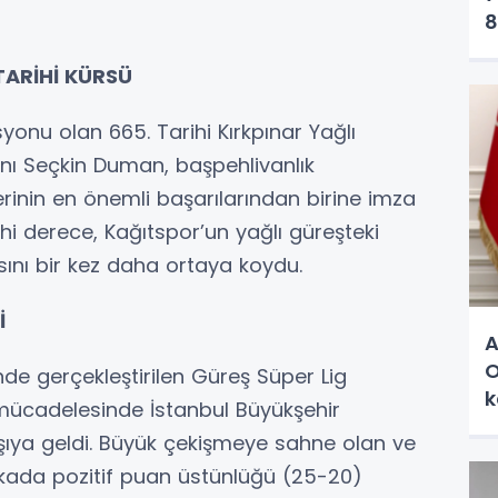
8
TARİHİ KÜRSÜ
yonu olan 665. Tarihi Kırkpınar Yağlı
nı Seçkin Duman, başpehlivanlık
rinin en önemli başarılarından birine imza
rihi derece, Kağıtspor’un yağlı güreşteki
rısını bir kez daha ortaya koydu.
İ
A
O
e gerçekleştirilen Güreş Süper Lig
k
 mücadelesinde İstanbul Büyükşehir
arşıya geldi. Büyük çekişmeye sahne olan ve
ada pozitif puan üstünlüğü (25-20)