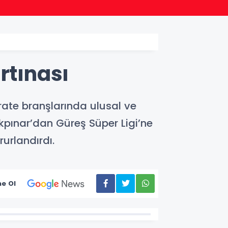
16:51
71 ild
rtınası
rate branşlarında ulusal ve
rkpınar’dan Güreş Süper Ligi’ne
urlandırdı.
e Ol