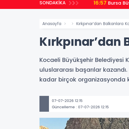
16:57
SONDAKİKA
ş oldu
Bursa Büy
Anasayfa
Kırkpınar’dan Balkanlara Ka
Kırkpınar’dan B
Kocaeli Büyükşehir Belediyesi 
uluslararası başarılar kazandı.
kadar birçok organizasyonda kü
07-07-2026 12:15
Güncelleme : 07-07-2026 12:15