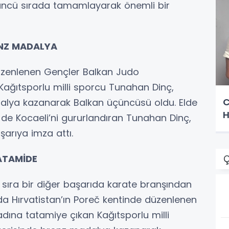
çüncü sırada tamamlayarak önemli bir
NZ MADALYA
üzenlenen Gençler Balkan Judo
ğıtsporlu milli sporcu Tunahan Dinç,
C
alya kazanarak Balkan üçüncüsü oldu. Elde
H
de Kocaeli’ni gururlandıran Tunahan Dinç,
şarıya imza attı.
ATAMİDE
Ç
sıra bir diğer başarıda karate branşından
da Hırvatistan’ın Poreč kentinde düzenlenen
 adına tatamiye çıkan Kağıtsporlu milli