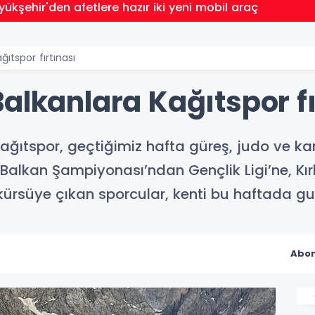
ükşehir'den afetlere hazır iki yeni mobil araç
ğıtspor fırtınası
alkanlara Kağıtspor fı
Kağıtspor, geçtiğimiz hafta güreş, judo ve ka
 Balkan Şampiyonası’ndan Gençlik Ligi’ne, Kı
rsüye çıkan sporcular, kenti bu haftada gur
Abon