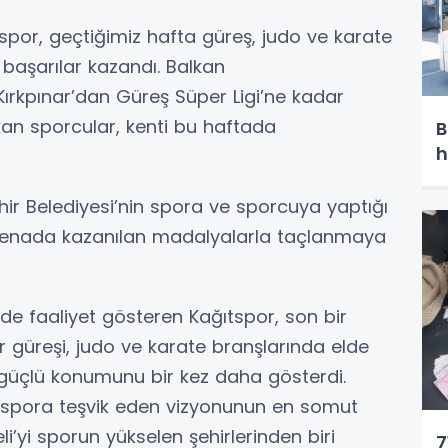
tspor, geçtiğimiz hafta güreş, judo ve karate
 başarılar kazandı. Balkan
Kırkpınar’dan Güreş Süper Ligi’ne kadar
an sporcular, kenti bu haftada
B
h
hir Belediyesi’nin spora ve sporcuya yaptığı
ı arenada kazanılan madalyalarla taçlanmaya
 faaliyet gösteren Kağıtspor, son bir
r güreşi, judo ve karate branşlarında elde
 güçlü konumunu bir kez daha gösterdi.
i spora teşvik eden vizyonunun en somut
i’yi sporun yükselen şehirlerinden biri
7