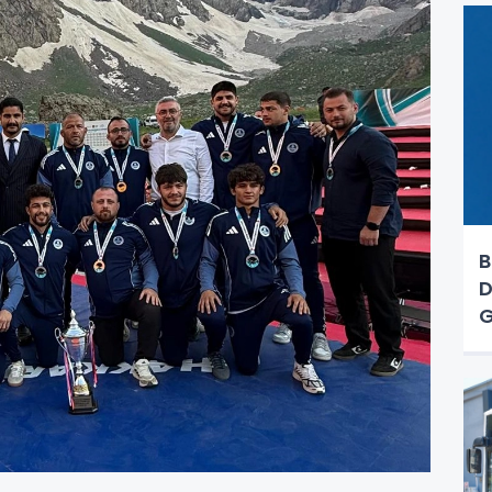
B
D
G