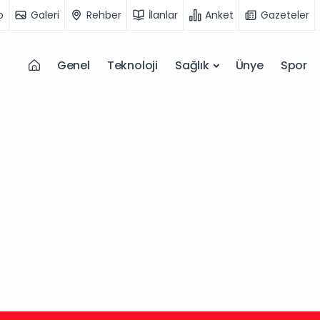
o
Galeri
Rehber
İlanlar
Anket
Gazeteler
Genel
Teknoloji
Sağlık
Ünye
Spor