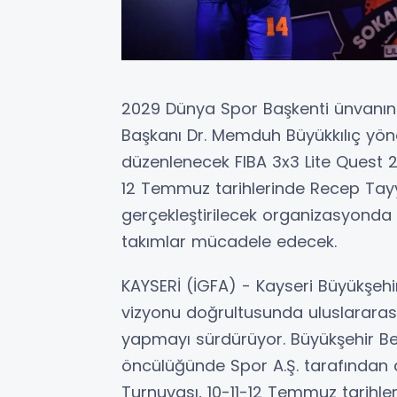
2029 Dünya Spor Başkenti ünvanını 
Başkanı Dr. Memduh Büyükkılıç yön
düzenlenecek FIBA 3x3 Lite Quest 2
12 Temmuz tarihlerinde Recep Tayy
gerçekleştirilecek organizasyonda 
takımlar mücadele edecek.
KAYSERİ (İGFA) - Kayseri Büyükşehi
vizyonu doğrultusunda uluslararası
yapmayı sürdürüyor. Büyükşehir Be
öncülüğünde Spor A.Ş. tarafından 
Turnuvası, 10-11-12 Temmuz tarihle