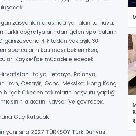
uluşacak.
M
rganizasyonları arasında yer alan turnuva,
 farklı coğrafyalarından gelen sporcuların
 Organizasyona 4 kıtadan yaklaşık 30
en sporcuların katılması beklenirken,
uları Kayseri'de mücadele edecek.
ırvatistan, İtalya, Letonya, Polonya,
n, İran, Cezayir, Gana, Meksika, Hong Kong,
 birçok ülkeden takımların başvuru yaptığı
iasının dikkatini Kayseri'ye çevirecek.
M
B
yonuna Güç Katacak
ş
ın yanı sıra 2027 TÜRKSOY Türk Dünyası