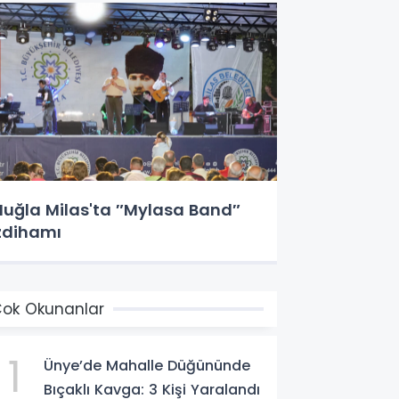
uğla Milas'ta ″Mylasa Band″
zdihamı
ok Okunanlar
1
Ünye’de Mahalle Düğününde
Bıçaklı Kavga: 3 Kişi Yaralandı