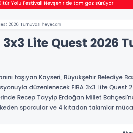
ültür Yolu Festivali Nevşehir'de tam gaz sürüyor
Quest 2026 Turnuvası heyecanı
 3x3 Lite Quest 2026 
nını taşıyan Kayseri, Büyükşehir Belediye B
syonuyla düzenlenecek FIBA 3x3 Lite Quest 2
inde Recep Tayyip Erdoğan Millet Bahçesi'nd
keden sporcular ve 4 kıtadan takımlar müca
Abon