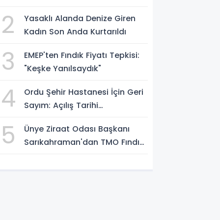
2
Yasaklı Alanda Denize Giren
Kadın Son Anda Kurtarıldı
3
EMEP'ten Fındık Fiyatı Tepkisi:
"Keşke Yanılsaydık"
4
Ordu Şehir Hastanesi İçin Geri
Sayım: Açılış Tarihi
Konuşuluyor
5
Ünye Ziraat Odası Başkanı
Sarıkahraman'dan TMO Fındık
Fiyatına Tepki