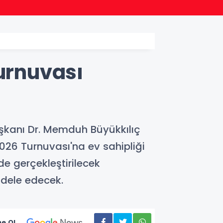
10:45
Merve 
Turnuvası
aşkanı Dr. Memduh Büyükkılıç
026 Turnuvası'na ev sahipliği
e gerçekleştirilecek
dele edecek.
e Ol