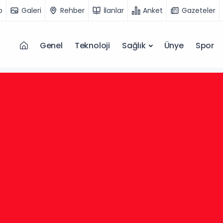
o
Galeri
Rehber
İlanlar
Anket
Gazeteler
Genel
Teknoloji
Sağlık
Ünye
Spor