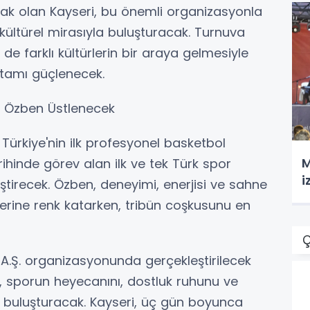
cak olan Kayseri, bu önemli organizasyonla
 kültürel mirasıyla buluşturacak. Turnuva
 farklı kültürlerin bir araya gelmesiyle
rtamı güçlenecek.
 Özben Üstlenecek
ürkiye'nin ilk profesyonel basketbol
M
ihinde görev alan ilk ve tek Türk spor
i
irecek. Özben, deneyimi, enerjisi ve sahne
rine renk katarken, tribün coşkusunu en
Ç
 A.Ş. organizasyonunda gerçekleştirilecek
, sporun heyecanını, dostluk ruhunu ve
da buluşturacak. Kayseri, üç gün boyunca