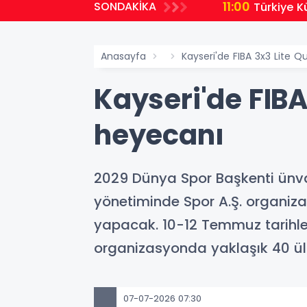
11:00
SONDAKİKA
Türkiye K
Anasayfa
Kayseri'de FIBA 3x3 Lite 
Kayseri'de FIBA
heyecanı
2029 Dünya Spor Başkenti ünva
yönetiminde Spor A.Ş. organiza
yapacak. 10-12 Temmuz tarihler
organizasyonda yaklaşık 40 ül
07-07-2026 07:30