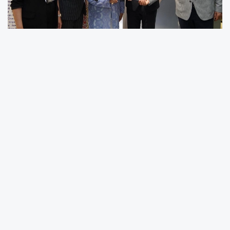
Yağıbasan Medresesi’nde gerçekleşen “Tokat
Yaşayan Miras Şöleni” açılış törenine Tokat
Valisi Abdullah Köklü, Tokat Milletvekili Kadim
Durmaz, Tokat Belediye Başkanı Mehmet
Kemal Yazıcıoğlu
ve T.C. Kültür ve Turizm
Bakanlığı Yaşayan Miras ve Kültürel Etkinlikler
Genel Müdürlüğü Halk Kültürü Daire Başkanı
Pervin Oymak katıldı.
Tokat Valisi Abdullah Köklü yaptığı
konuşmada, “Tam da böyle bir kültürel