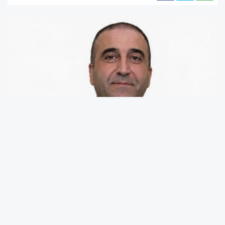
Türkiye’nin ev sahipliğinde gerçekleşen NATO
zirvesi nedeniyle başkentte diplomasi trafiği
zirveye ulaşırken, bağımsız siyasetçi ve iş