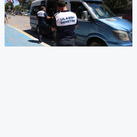
Sakarya Büyükşehir Belediyesi, yaz sıcaklarının
etkisini artırmasıyla toplu taşıma araçlarında
klima denetimlerini sıklaştırdı. Toplu taşıma
araçlarında gerçekleştirilen kontrollerde klima
kullanımı denetlenirken, arızalı sistemler
raporlandı ve sürücülere yolcu konforu için
klimaların aktif tutulması konusunda