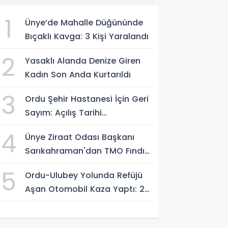
1
Ünye’de Mahalle Düğününde
Bıçaklı Kavga: 3 Kişi Yaralandı
2
Yasaklı Alanda Denize Giren
Kadın Son Anda Kurtarıldı
3
Ordu Şehir Hastanesi İçin Geri
Sayım: Açılış Tarihi
Konuşuluyor
4
Ünye Ziraat Odası Başkanı
Sarıkahraman'dan TMO Fındık
Fiyatına Tepki
5
Ordu-Ulubey Yolunda Refüjü
Aşan Otomobil Kaza Yaptı: 2
Yaralı