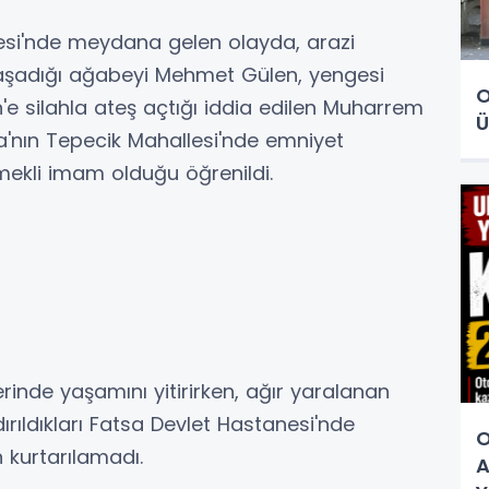
desi'nde meydana gelen olayda, arazi
aşadığı ağabeyi Mehmet Gülen, yengesi
O
e silahla ateş açtığı iddia edilen Muharrem
Ü
a'nın Tepecik Mahallesi'nde emniyet
emekli imam olduğu öğrenildi.
erinde yaşamını yitirirken, ağır yaralanan
rıldıkları Fatsa Devlet Hastanesi'nde
O
kurtarılamadı.
A