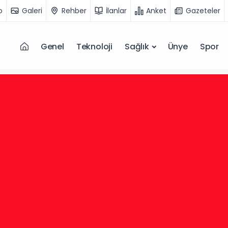
o
Galeri
Rehber
İlanlar
Anket
Gazeteler
Genel
Teknoloji
Sağlık
Ünye
Spor