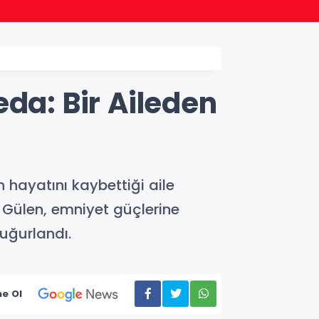
13:05
Maltep
da: Bir Aileden
 hayatını kaybettiği aile
Gülen, emniyet güçlerine
 uğurlandı.
e Ol