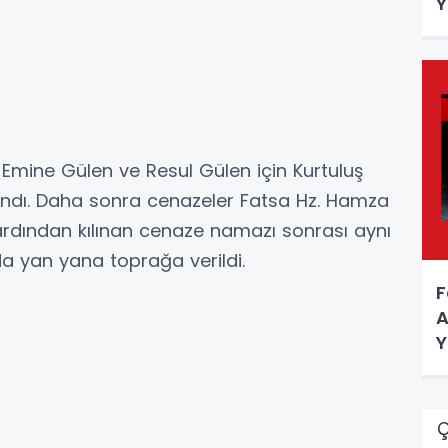
Y
mine Gülen ve Resul Gülen için Kurtuluş
alındı. Daha sonra cenazeler Fatsa Hz. Hamza
 ardından kılınan cenaze namazı sonrası aynı
nda yan yana toprağa verildi.
F
A
Y
Ç