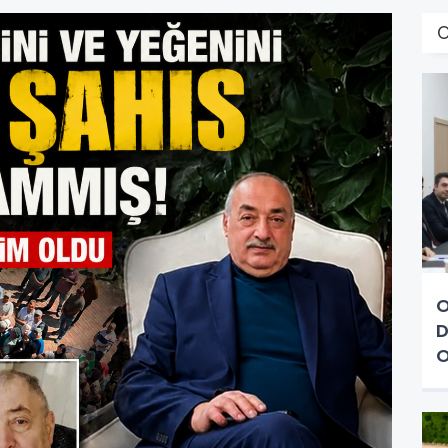
O
D
O