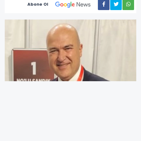
Abone Ol
CHP Parti Meclisi Üyesi ve İzmir Milletvekili
Murat Bakan, Şanlıurfa’da bir okulda